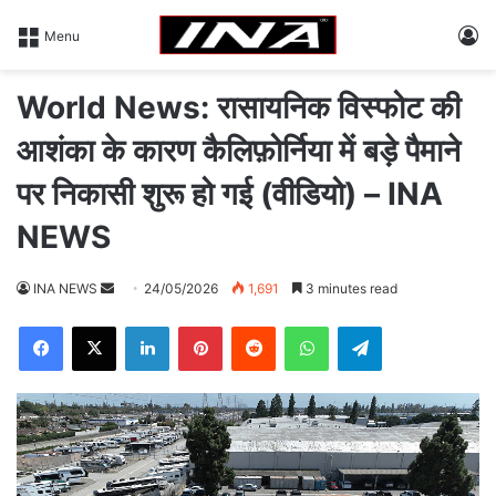
L
Menu
World News: रासायनिक विस्फोट की
आशंका के कारण कैलिफ़ोर्निया में बड़े पैमाने
पर निकासी शुरू हो गई (वीडियो) – INA
NEWS
INA NEWS
S
24/05/2026
1,691
3 minutes read
e
Facebook
X
LinkedIn
Pinterest
Reddit
WhatsApp
Telegram
n
d
a
n
e
m