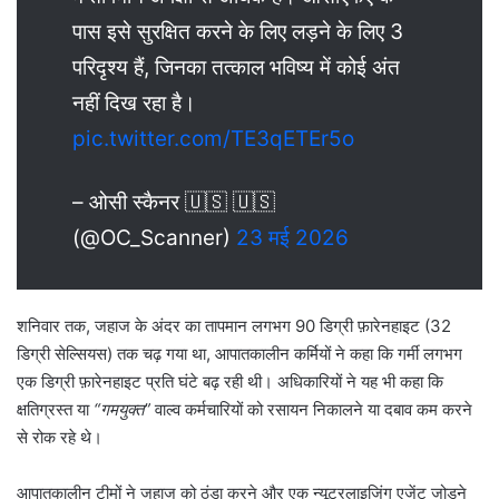
पास इसे सुरक्षित करने के लिए लड़ने के लिए 3
परिदृश्य हैं, जिनका तत्काल भविष्य में कोई अंत
नहीं दिख रहा है।
pic.twitter.com/TE3qETEr5o
– ओसी स्कैनर 🇺🇸 🇺🇸
(@OC_Scanner)
23 मई 2026
शनिवार तक, जहाज के अंदर का तापमान लगभग 90 डिग्री फ़ारेनहाइट (32
डिग्री सेल्सियस) तक चढ़ गया था, आपातकालीन कर्मियों ने कहा कि गर्मी लगभग
एक डिग्री फ़ारेनहाइट प्रति घंटे बढ़ रही थी। अधिकारियों ने यह भी कहा कि
क्षतिग्रस्त या
“गमयुक्त”
वाल्व कर्मचारियों को रसायन निकालने या दबाव कम करने
से रोक रहे थे।
आपातकालीन टीमों ने जहाज को ठंडा करने और एक न्यूट्रलाइजिंग एजेंट जोड़ने