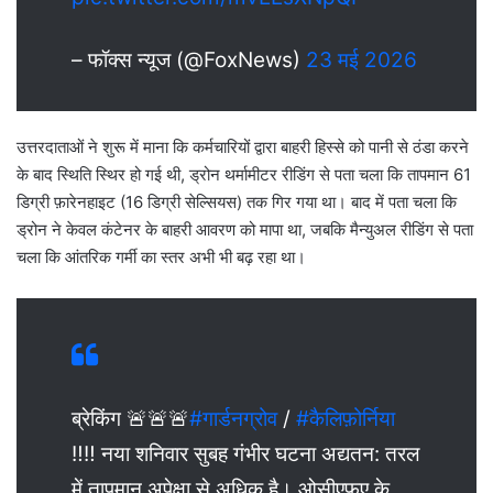
– फॉक्स न्यूज (@FoxNews)
23 मई 2026
उत्तरदाताओं ने शुरू में माना कि कर्मचारियों द्वारा बाहरी हिस्से को पानी से ठंडा करने
के बाद स्थिति स्थिर हो गई थी, ड्रोन थर्मामीटर रीडिंग से पता चला कि तापमान 61
डिग्री फ़ारेनहाइट (16 डिग्री सेल्सियस) तक गिर गया था। बाद में पता चला कि
ड्रोन ने केवल कंटेनर के बाहरी आवरण को मापा था, जबकि मैन्युअल रीडिंग से पता
चला कि आंतरिक गर्मी का स्तर अभी भी बढ़ रहा था।
ब्रेकिंग 🚨🚨🚨
#गार्डनग्रोव
/
#कैलिफ़ोर्निया
‼️‼️ नया शनिवार सुबह गंभीर घटना अद्यतन: तरल
में तापमान अपेक्षा से अधिक है। ओसीएफए के