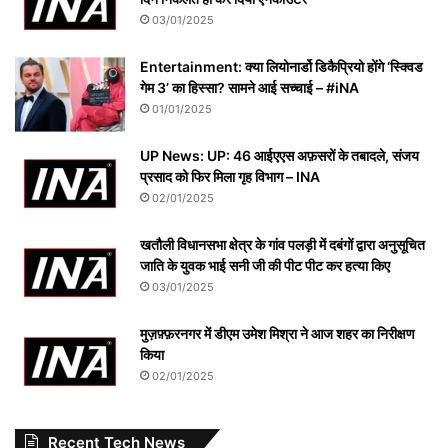
03/01/2025
Entertainment: क्या लियोनार्डो डिकैप्रियो होंगे ‘स्क्विड
गेम 3’ का हिस्सा? सामने आई सच्चाई – #iNA
01/01/2025
UP News: UP: 46 आईएएस अफ़सरों के तबादले, संजय
प्रसाद को फिर मिला गृह विभाग – INA
02/01/2025
खतौली विधानसभा क्षेत्र के गांव पलड़ी में दबंगों द्वारा अनुसूचित
जाति के युवक भाई सनी जी की पीट पीट कर हत्या किए
03/01/2025
मुज़फ़्फ़रनगर में डीएम उमेश मिश्रा ने आज शहर का निरीक्षण
किया
02/01/2025
Recent Tech News