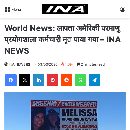
L
Menu
World News: लापता अमेरिकी परमाणु
प्रयोगशाला कर्मचारी मृत पाया गया – INA
NEWS
INA NEWS
S
03/06/2026
1,694
2 minutes read
e
Facebook
X
LinkedIn
Pinterest
Reddit
WhatsApp
Telegram
n
d
a
n
e
m
a
i