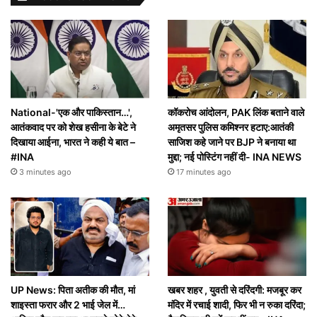
National-'एक और पाकिस्तान…',
कॉकरोच आंदोलन, PAK लिंक बताने वाले
आतंकवाद पर को शेख हसीना के बेटे ने
अमृतसर पुलिस कमिश्नर हटाए:आतंकी
दिखाया आईना, भारत ने कही ये बात –
साजिश कहे जाने पर BJP ने बनाया था
#INA
मुद्दा; नई पोस्टिंग नहीं दी- INA NEWS
3 minutes ago
17 minutes ago
UP News: पिता अतीक की मौत, मां
खबर शहर , युवती से दरिंदगी: मजबूर कर
शाइस्ता फरार और 2 भाई जेल में…
मंदिर में रचाई शादी, फिर भी न रुका दरिंदा;