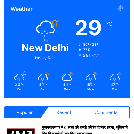
Weather
29
℃
New Delhi
30º - 28º
77%
2.84 km/h
Heavy Rain
30
35
36
38
32
℃
℃
℃
℃
℃
Fri
Sat
Sun
Mon
Tue
Popular
Recent
Comments
मुजफ्फरनगर में 6 साल की बच्ची की रेप के बाद हत्या, पुलिस ने
दिन निकलते ही कर दिया एनकाउंटर