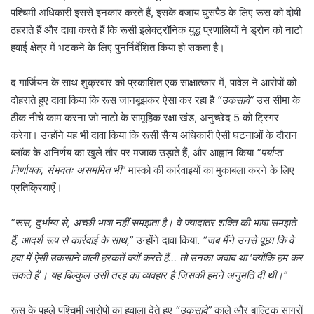
पश्चिमी अधिकारी इससे इनकार करते हैं, इसके बजाय घुसपैठ के लिए रूस को दोषी
ठहराते हैं और दावा करते हैं कि रूसी इलेक्ट्रॉनिक युद्ध प्रणालियों ने ड्रोन को नाटो
हवाई क्षेत्र में भटकने के लिए पुनर्निर्देशित किया हो सकता है।
द गार्जियन के साथ शुक्रवार को प्रकाशित एक साक्षात्कार में, पावेल ने आरोपों को
दोहराते हुए दावा किया कि रूस जानबूझकर ऐसा कर रहा है
“उकसावे”
उस सीमा के
ठीक नीचे काम करना जो नाटो के सामूहिक रक्षा खंड, अनुच्छेद 5 को ट्रिगर
करेगा। उन्होंने यह भी दावा किया कि रूसी सैन्य अधिकारी ऐसी घटनाओं के दौरान
ब्लॉक के अनिर्णय का खुले तौर पर मजाक उड़ाते हैं, और आह्वान किया
“पर्याप्त
निर्णायक, संभवतः असममित भी”
मास्को की कार्रवाइयों का मुकाबला करने के लिए
प्रतिक्रियाएँ।
“रूस, दुर्भाग्य से, अच्छी भाषा नहीं समझता है। वे ज्यादातर शक्ति की भाषा समझते
हैं, आदर्श रूप से कार्रवाई के साथ,”
उन्होंने दावा किया.
“जब मैंने उनसे पूछा कि वे
हवा में ऐसी उकसाने वाली हरकतें क्यों करते हैं… तो उनका जवाब था ‘क्योंकि हम कर
सकते हैं’। यह बिल्कुल उसी तरह का व्यवहार है जिसकी हमने अनुमति दी थी।”
रूस के पहले पश्चिमी आरोपों का हवाला देते हुए
“उकसावे”
काले और बाल्टिक सागरों