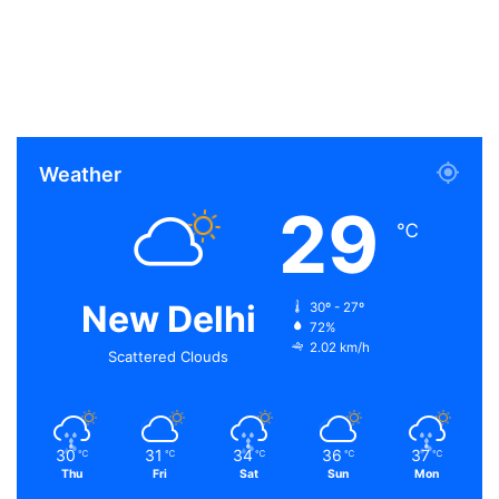
Weather
29
℃
New Delhi
30º - 27º
72%
2.02 km/h
Scattered Clouds
30
31
34
36
37
℃
℃
℃
℃
℃
Thu
Fri
Sat
Sun
Mon