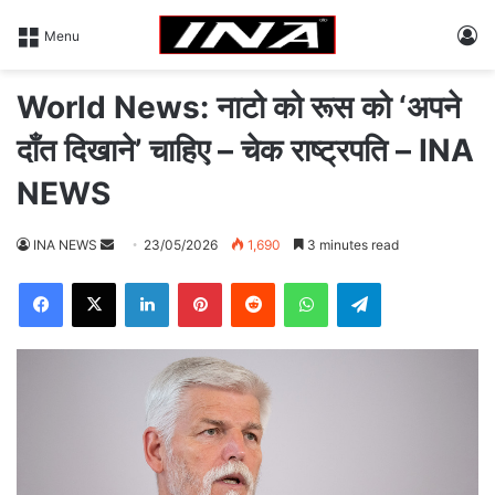
L
Menu
World News: नाटो को रूस को ‘अपने
दाँत दिखाने’ चाहिए – चेक राष्ट्रपति – INA
NEWS
INA NEWS
S
23/05/2026
1,690
3 minutes read
e
Facebook
X
LinkedIn
Pinterest
Reddit
WhatsApp
Telegram
n
d
a
n
e
m
a
i