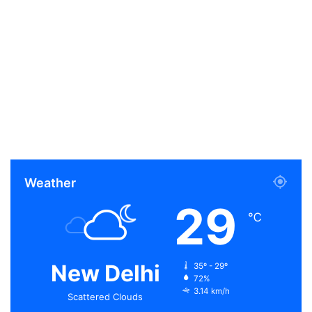
Weather
29
℃
New Delhi
35º - 29º
72%
3.14 km/h
Scattered Clouds