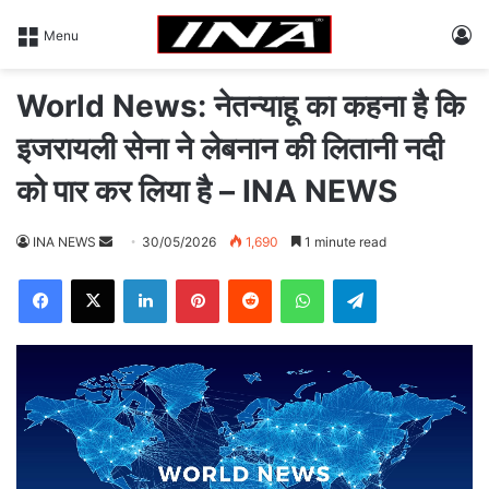
L
Menu
World News: नेतन्याहू का कहना है कि
इजरायली सेना ने लेबनान की लितानी नदी
को पार कर लिया है – INA NEWS
INA NEWS
S
30/05/2026
1,690
1 minute read
e
Facebook
X
LinkedIn
Pinterest
Reddit
WhatsApp
Telegram
n
d
a
n
e
m
a
i