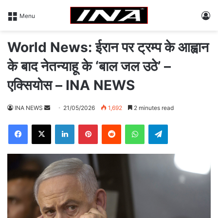
L
Menu
World News: ईरान पर ट्रम्प के आह्वान
के बाद नेतन्याहू के ‘बाल जल उठे’ –
एक्सियोस – INA NEWS
INA NEWS
S
21/05/2026
1,692
2 minutes read
e
Facebook
X
LinkedIn
Pinterest
Reddit
WhatsApp
Telegram
n
d
a
n
e
m
a
i