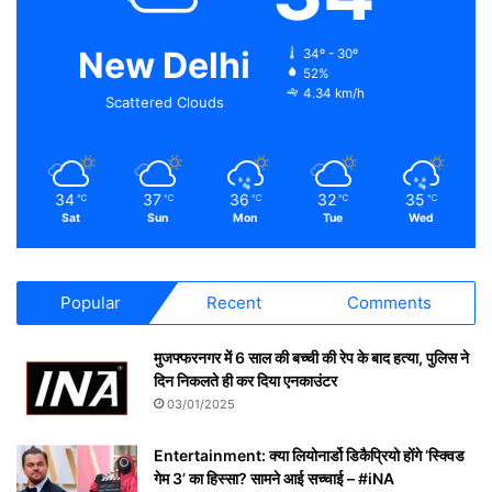
New Delhi
34º - 30º
52%
4.34 km/h
Scattered Clouds
34
37
36
32
35
℃
℃
℃
℃
℃
Sat
Sun
Mon
Tue
Wed
Popular
Recent
Comments
मुजफ्फरनगर में 6 साल की बच्ची की रेप के बाद हत्या, पुलिस ने
दिन निकलते ही कर दिया एनकाउंटर
03/01/2025
Entertainment: क्या लियोनार्डो डिकैप्रियो होंगे ‘स्क्विड
गेम 3’ का हिस्सा? सामने आई सच्चाई – #iNA