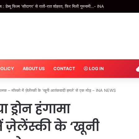
 डेब्यू फिल्म 'सौदागर' से रातों-रात शोहरत, फिर मिली गुमनामी…- INA
POLICY
ABOUT US
CONTACT
LOG IN
ल्स्क – मॉस्को में ज़ेलेंस्की के ‘खूनी आतंकवादी हमले’ से एक मोड़ – INA NEWS
ड्रोन हंगामा
ं ज़ेलेंस्की के ‘खूनी