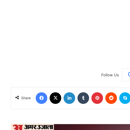
Follow Us
Facebook
X
LinkedIn
Tumblr
Pinterest
Reddit
Share