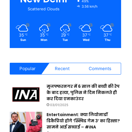
49%
3.56 km/h
Scattered Clouds
35
35
29
37
37
℃
℃
℃
℃
℃
Sun
Mon
Tue
Wed
Thu
Popular
Recent
Comments
मुजफ्फरनगर में 6 साल की बच्ची की रेप
के बाद हत्या, पुलिस ने दिन निकलते ही
कर दिया एनकाउंटर
03/01/2025
Entertainment: क्या लियोनार्डो
डिकैप्रियो होंगे ‘स्क्विड गेम 3’ का हिस्सा?
सामने आई सच्चाई – #iNA