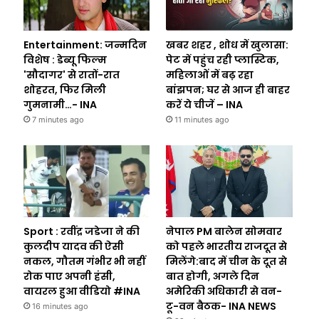
Entertainment: जन्मदिन
खबर शहर , शोध में खुलासा:
विशेष : डेब्यू फिल्म
पेट में पहुंच रही प्लास्टिक,
'सौदागर' से रातों-रात
महिलाओं में बढ़ रहा
शोहरत, फिर मिली
बांझपन; घर से आज ही बाहर
गुमनामी…- INA
करें ये चीजें – INA
7 minutes ago
11 minutes ago
Sport : रवींद्र जडेजा ने की
नेपाल PM बालेन सोमवार
कुलदीप यादव की ऐसी
को पहले भारतीय राजदूत से
नकल, गौतम गंभीर भी नहीं
मिलेंगे:बाद में चीन के दूत से
रोक पाए अपनी हंसी,
बात होगी, अगले दिन
वायरल हुआ वीडियो #INA
अमेरिकी अधिकारी से वन-
टू-वन बैठक- INA NEWS
16 minutes ago