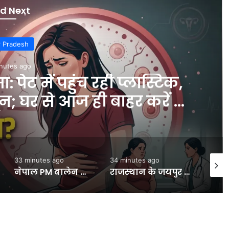
d Next
r Pradesh
nutes ago
पेट में पहुंच रही प्लास्टिक,
न; घर से आज ही बाहर करें ये
ं – INA
33 minutes ago
34 minutes ago
11 min
नेपाल PM बालेन सोमवार को पहले भारतीय राजदूत से मिलेंगे:बाद में चीन के दूत से बात होगी, अगले दिन अमेरिकी अधिकारी से वन-टू-वन बैठक- INA NEWS
राजस्थान के जयपुर सहित कई शहरों में कॉलोनियां-सड़कें डूबीं:MP में पुल के ऊपर बह रही नर्मदा; दिल्ली में 8 दिन में महीनेभर की बारिश हुई- INA NEWS