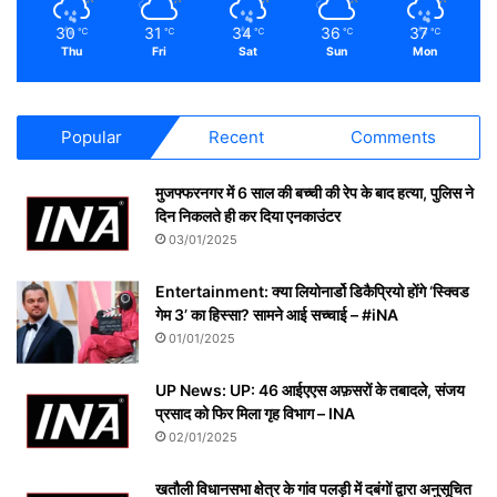
30
31
34
36
37
℃
℃
℃
℃
℃
Thu
Fri
Sat
Sun
Mon
Popular
Recent
Comments
मुजफ्फरनगर में 6 साल की बच्ची की रेप के बाद हत्या, पुलिस ने
दिन निकलते ही कर दिया एनकाउंटर
03/01/2025
Entertainment: क्या लियोनार्डो डिकैप्रियो होंगे ‘स्क्विड
गेम 3’ का हिस्सा? सामने आई सच्चाई – #iNA
01/01/2025
UP News: UP: 46 आईएएस अफ़सरों के तबादले, संजय
प्रसाद को फिर मिला गृह विभाग – INA
02/01/2025
खतौली विधानसभा क्षेत्र के गांव पलड़ी में दबंगों द्वारा अनुसूचित