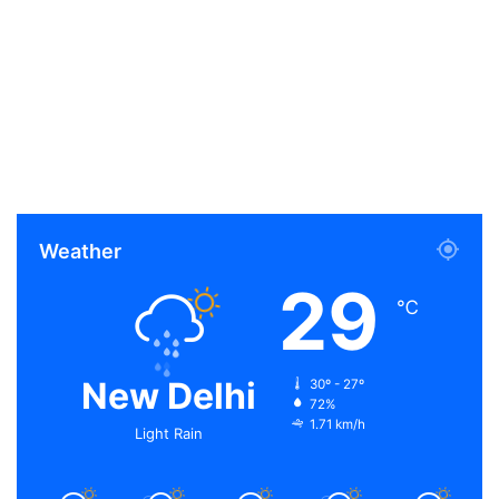
Weather
29
℃
New Delhi
30º - 27º
72%
1.71 km/h
Light Rain