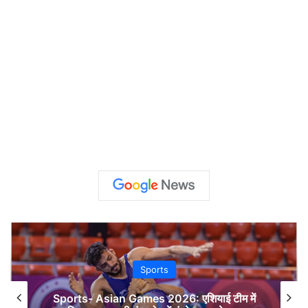
Tach-Science
ं
Technology, UFS 2.2, UFS 3.1 या UFS