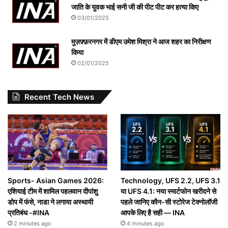
जाति के युवक भाई सनी जी की पीट पीट कर हत्या किए
03/01/2025
मुज़फ़्फ़रनगर में डीएम उमेश मिश्रा ने आज शहर का निरीक्षण
किया
02/01/2025
Recent Tech News
Sports- Asian Games 2026:
Technology, UFS 2.2, UFS 3.1
एशियाई टीम में शामिल पहलवान दीपांशु
या UFS 4.1: नया स्मार्टफोन खरीदने से
डोप में फंसे, नाडा ने लगाया अस्थायी
पहले जानिए कौन-सी स्टोरेज टेक्नोलॉजी
प्रतिबंध -#INA
आपके लिए है सही — INA
2 minutes ago
4 minutes ago