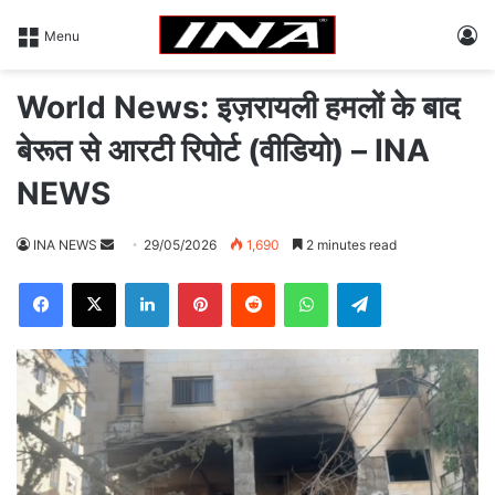
L
Menu
World News: इज़रायली हमलों के बाद
बेरूत से आरटी रिपोर्ट (वीडियो) – INA
NEWS
INA NEWS
S
29/05/2026
1,690
2 minutes read
e
Facebook
X
LinkedIn
Pinterest
Reddit
WhatsApp
Telegram
n
d
a
n
e
m
a
i