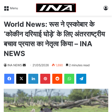
L
Menu
World News: रूस ने एस्कोबार के
‘कोकीन दरियाई घोड़े’ के लिए अंतरराष्ट्रीय
बचाव प्रयास का नेतृत्व किया – INA
NEWS
INA NEWS
S
21/05/2026
1,690
2 minutes read
e
Facebook
X
LinkedIn
Pinterest
Reddit
WhatsApp
Telegram
n
d
a
n
e
m