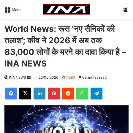
L
Menu
World News: रूस ‘नए सैनिकों की
तलाश’; कीव ने 2026 में अब तक
83,000 लोगों के मरने का दावा किया है –
INA NEWS
INA NEWS
S
22/05/2026
1,690
6 minutes read
e
Facebook
X
LinkedIn
Pinterest
Reddit
WhatsApp
Telegram
n
d
a
n
e
m