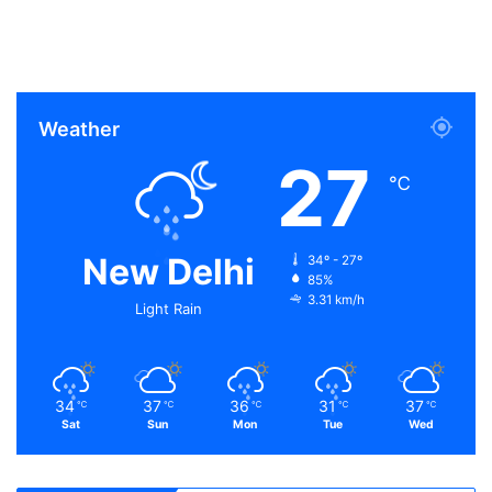
Weather
27
℃
New Delhi
34º - 27º
85%
3.31 km/h
Light Rain
34
37
36
31
37
℃
℃
℃
℃
℃
Sat
Sun
Mon
Tue
Wed