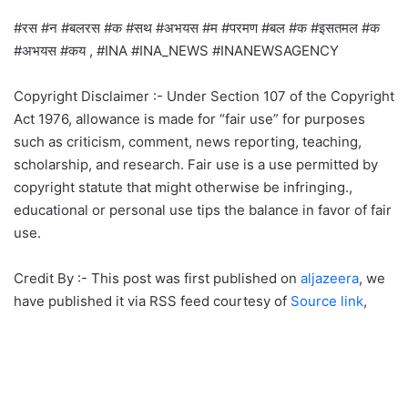
#रस #न #बलरस #क #सथ #अभयस #म #परमण #बल #क #इसतमल #क
#अभयस #कय , #INA #INA_NEWS #INANEWSAGENCY
Copyright Disclaimer :- Under Section 107 of the Copyright
Act 1976, allowance is made for “fair use” for purposes
such as criticism, comment, news reporting, teaching,
scholarship, and research. Fair use is a use permitted by
copyright statute that might otherwise be infringing.,
educational or personal use tips the balance in favor of fair
use.
Credit By :- This post was first published on
aljazeera
, we
have published it via RSS feed courtesy of
Source link
,