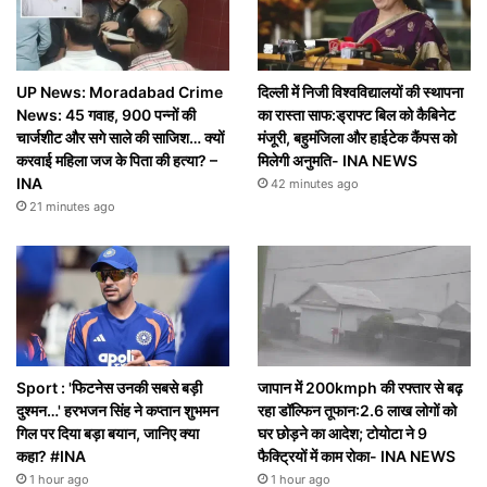
UP News: Moradabad Crime
दिल्ली में निजी विश्वविद्यालयों की स्थापना
News: 45 गवाह, 900 पन्नों की
का रास्ता साफ:ड्राफ्ट बिल को कैबिनेट
चार्जशीट और सगे साले की साजिश… क्यों
मंजूरी, बहुमंजिला और हाईटेक कैंपस को
करवाई महिला जज के पिता की हत्या? –
मिलेगी अनुमति- INA NEWS
INA
42 minutes ago
21 minutes ago
Sport : 'फिटनेस उनकी सबसे बड़ी
जापान में 200kmph की रफ्तार से बढ़
दुश्मन…' हरभजन सिंह ने कप्तान शुभमन
रहा डॉल्फिन तूफान:2.6 लाख लोगों को
गिल पर दिया बड़ा बयान, जानिए क्या
घर छोड़ने का आदेश; टोयोटा ने 9
कहा? #INA
फैक्ट्रियों में काम रोका- INA NEWS
1 hour ago
1 hour ago