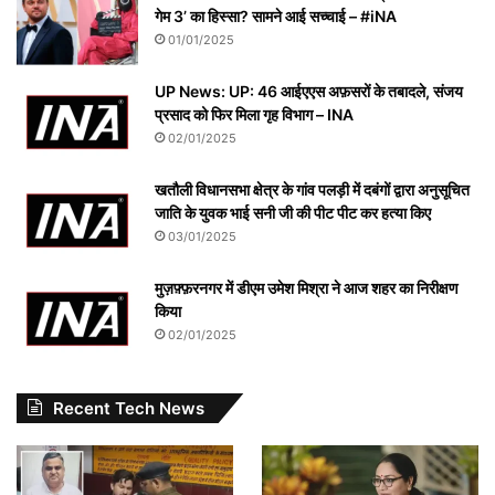
गेम 3’ का हिस्सा? सामने आई सच्चाई – #iNA
01/01/2025
UP News: UP: 46 आईएएस अफ़सरों के तबादले, संजय
प्रसाद को फिर मिला गृह विभाग – INA
02/01/2025
खतौली विधानसभा क्षेत्र के गांव पलड़ी में दबंगों द्वारा अनुसूचित
जाति के युवक भाई सनी जी की पीट पीट कर हत्या किए
03/01/2025
मुज़फ़्फ़रनगर में डीएम उमेश मिश्रा ने आज शहर का निरीक्षण
किया
02/01/2025
Recent Tech News