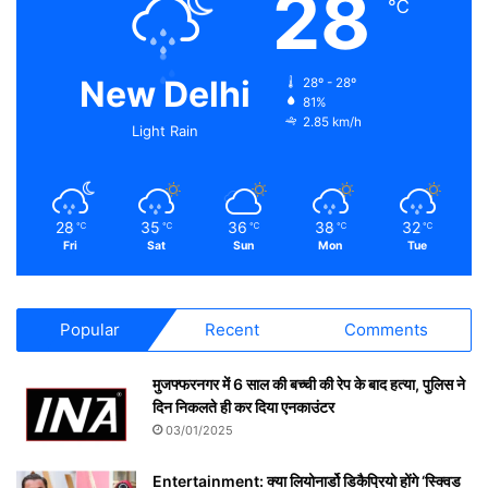
28
℃
New Delhi
28º - 28º
81%
2.85 km/h
Light Rain
28
35
36
38
32
℃
℃
℃
℃
℃
Fri
Sat
Sun
Mon
Tue
Popular
Recent
Comments
मुजफ्फरनगर में 6 साल की बच्ची की रेप के बाद हत्या, पुलिस ने
दिन निकलते ही कर दिया एनकाउंटर
03/01/2025
Entertainment: क्या लियोनार्डो डिकैप्रियो होंगे ‘स्क्विड