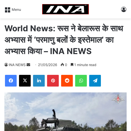
L
Menu
World News: रूस ने बेलारूस के साथ
अभ्यास में ‘परमाणु बलों के इस्तेमाल’ का
अभ्यास किया – INA NEWS
INA NEWS
S
21/05/2026
0
1 minute read
e
Facebook
X
LinkedIn
Pinterest
Reddit
WhatsApp
Telegram
n
d
a
n
e
m
a
i