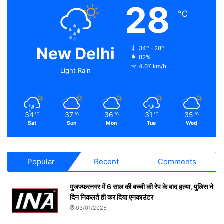
28
℃
New Delhi
34º - 28º
82%
4.07 km/h
Light Rain
34
37
36
31
35
℃
℃
℃
℃
℃
Sat
Sun
Mon
Tue
Wed
Popular
Recent
Comments
मुजफ्फरनगर में 6 साल की बच्ची की रेप के बाद हत्या, पुलिस ने
दिन निकलते ही कर दिया एनकाउंटर
03/01/2025