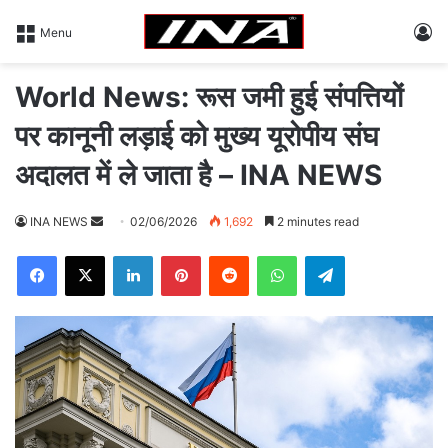
L
Menu
World News: रूस जमी हुई संपत्तियों
पर कानूनी लड़ाई को मुख्य यूरोपीय संघ
अदालत में ले जाता है – INA NEWS
INA NEWS
S
02/06/2026
1,692
2 minutes read
e
Facebook
X
LinkedIn
Pinterest
Reddit
WhatsApp
Telegram
n
d
a
n
e
m
a
i