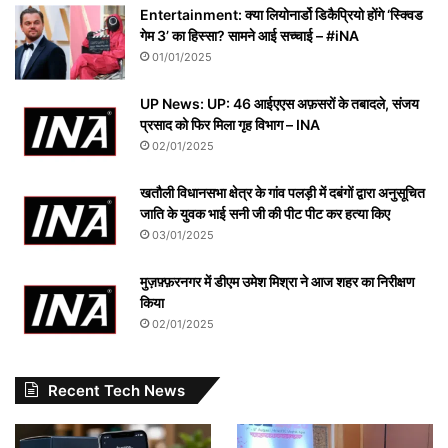
Entertainment: क्या लियोनार्डो डिकैप्रियो होंगे ‘स्क्विड
गेम 3’ का हिस्सा? सामने आई सच्चाई – #iNA
01/01/2025
UP News: UP: 46 आईएएस अफ़सरों के तबादले, संजय
प्रसाद को फिर मिला गृह विभाग – INA
02/01/2025
खतौली विधानसभा क्षेत्र के गांव पलड़ी में दबंगों द्वारा अनुसूचित
जाति के युवक भाई सनी जी की पीट पीट कर हत्या किए
03/01/2025
मुज़फ़्फ़रनगर में डीएम उमेश मिश्रा ने आज शहर का निरीक्षण
किया
02/01/2025
Recent Tech News