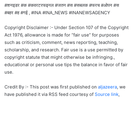
#शनइडर #क #कवरटरफइनल #जतन #स #सबलक #फरच #ओपन #स
#बहर #ह #गई , #INA #INA_NEWS #INANEWSAGENCY
Copyright Disclaimer :- Under Section 107 of the Copyright
Act 1976, allowance is made for “fair use” for purposes
such as criticism, comment, news reporting, teaching,
scholarship, and research. Fair use is a use permitted by
copyright statute that might otherwise be infringing.,
educational or personal use tips the balance in favor of fair
use.
Credit By :- This post was first published on
aljazeera
, we
have published it via RSS feed courtesy of
Source link
,