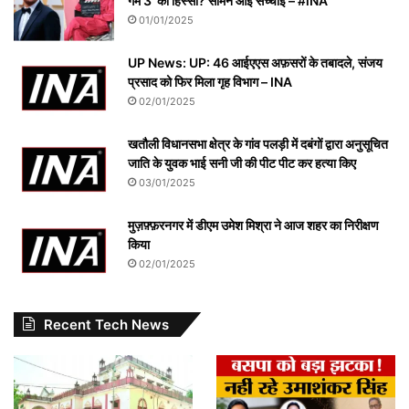
गेम 3’ का हिस्सा? सामने आई सच्चाई – #iNA
01/01/2025
UP News: UP: 46 आईएएस अफ़सरों के तबादले, संजय
प्रसाद को फिर मिला गृह विभाग – INA
02/01/2025
खतौली विधानसभा क्षेत्र के गांव पलड़ी में दबंगों द्वारा अनुसूचित
जाति के युवक भाई सनी जी की पीट पीट कर हत्या किए
03/01/2025
मुज़फ़्फ़रनगर में डीएम उमेश मिश्रा ने आज शहर का निरीक्षण
किया
02/01/2025
Recent Tech News