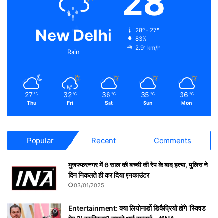
28
New Delhi
28º - 27º
83%
2.91 km/h
Rain
27
32
36
35
36
℃
℃
℃
℃
℃
Thu
Fri
Sat
Sun
Mon
Popular
Recent
Comments
मुजफ्फरनगर में 6 साल की बच्ची की रेप के बाद हत्या, पुलिस ने
दिन निकलते ही कर दिया एनकाउंटर
03/01/2025
Entertainment: क्या लियोनार्डो डिकैप्रियो होंगे ‘स्क्विड