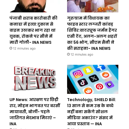
पंजाबी शराब कारोबारी की
गुरुग्राम में विधायक का
कनाडा में हत्या:दुकान से
फाइव स्टार लग्जरी कांवड़
वाइन उठाकर भाग रहा था
शिविर:वाटरप्रूफ जर्मन हैंगर
युवक, रोकने पर सीने में
एसी टेंट, अलग-अलग शहरों
मारी गोली- INA NEWS
का 56 भोग, सीएम सैनी ने
की सराहना- INA NEWS
12 minutes ago
12 minutes ago
UP News: आरक्षण पर छिड़ी
Technology, SHIELD Bill:
रार, मोहन भागवत पर बरसीं
13 साल से कम उम्र के बच्चे
मायावती, बोलीं- पहले
नहीं बना सकेंगे सोशल
जातिगत भेदभाव मिटाएं –
मीडिया अकाउंट? संसद में
INA
आया प्रस्ताव — INA