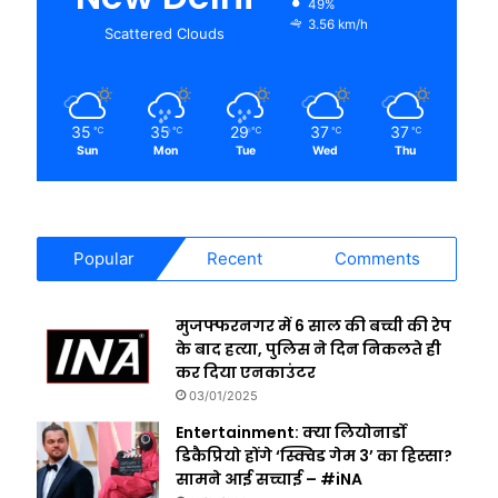
49%
3.56 km/h
Scattered Clouds
35
35
29
37
37
℃
℃
℃
℃
℃
Sun
Mon
Tue
Wed
Thu
Popular
Recent
Comments
मुजफ्फरनगर में 6 साल की बच्ची की रेप
के बाद हत्या, पुलिस ने दिन निकलते ही
कर दिया एनकाउंटर
03/01/2025
Entertainment: क्या लियोनार्डो
डिकैप्रियो होंगे ‘स्क्विड गेम 3’ का हिस्सा?
सामने आई सच्चाई – #iNA