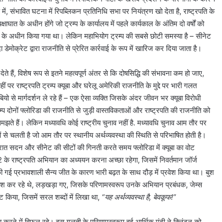
ेप में, संभावित घटना में रिपब्लिकन प्रतिनिधि सभा पर नियंत्रण खो देता है, राष्ट्रपति के
षाघात के अधीन होंगे जो ट्रम्प के कार्यालय में पहले कार्यकाल के अंतिम दो वर्षों को
ों के अधीन किया गया था। लेकिन महाभियोग ट्रम्प की सबसे छोटी समस्या है – सीनेट
ा डेमोक्रेट द्वारा राजनीति से प्रेरित कार्रवाई के रूप में खारिज कर दिया जाता है।
े हैं, विशेष रूप से इतने महत्वपूर्ण अंतर से कि दोषसिद्धि की संभावना कम हो जाए,
पर राष्ट्रपति ट्रम्प क्यूबा और घरेलू अमेरिकी राजनीति के मुद्दे पर भारी गलत
यो से मार्गदर्शन ले रहे हैं – एक ऐसा व्यक्ति जिसके अंदर जीवन भर क्यूबा विरोधी
म्प दोनों फ्लोरिडा की राजनीति से जुड़ी वास्तविकताओं और राष्ट्रपति की राजनीति को
को समझते हैं। लेकिन मध्यावधि कोई राष्ट्रीय चुनाव नहीं है. मध्यावधि चुनाव आम तौर पर
ं से चलती है जो आम तौर पर स्थानीय अर्थव्यवस्था की स्थिति से परिभाषित होती है।
 की रात सदन और सीनेट की सीटों की गिनती करते समय फ्लोरिडा में क्यूबा का वोट
 के राष्ट्रपति अभियान का अध्ययन करना अच्छा रहेगा, जिसमें निवर्तमान जॉर्ज
 की गई प्रभावशाली सैन्य जीत के कारण भारी बढ़त के साथ दौड़ में प्रवेश किया था। बुश
कोशिश कर रहे थे, लड़खड़ा गए, जिसके परिणामस्वरूप उनके अभियान प्रबंधक, जेम्स
ट किया, जिसमें सरल शब्दों में लिखा था,
“यह अर्थव्यवस्था है, बेवकूफ!”
 करने में विफल रहे। इस गलती के परिणामस्वरूप हुई आर्थिक मंदी ने क्लिंटन को