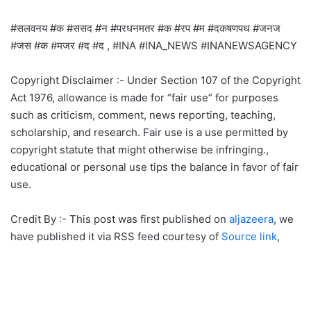
#सलवनय #क #ससद #न #परधनमतर #क #रप #म #दकषणपथ #जनज
#जस #क #मजर #द #द , #INA #INA_NEWS #INANEWSAGENCY
Copyright Disclaimer :- Under Section 107 of the Copyright
Act 1976, allowance is made for “fair use” for purposes
such as criticism, comment, news reporting, teaching,
scholarship, and research. Fair use is a use permitted by
copyright statute that might otherwise be infringing.,
educational or personal use tips the balance in favor of fair
use.
Credit By :- This post was first published on
aljazeera
, we
have published it via RSS feed courtesy of
Source link
,