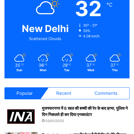
32
℃
New Delhi
35º - 31º
59%
4.08 km/h
Scattered Clouds
35
36
29
37
37
℃
℃
℃
℃
℃
Sun
Mon
Tue
Wed
Thu
Popular
Recent
Comments
मुजफ्फरनगर में 6 साल की बच्ची की रेप के बाद हत्या, पुलिस ने
दिन निकलते ही कर दिया एनकाउंटर
03/01/2025