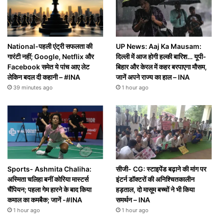
National-पहली एंट्री सफलता की
UP News: Aaj Ka Mausam:
गारंटी नहीं; Google, Netflix और
दिल्ली में आज होगी हल्की बारिश… यूपी-
Facebook समेत ये पांच आए लेट
बिहार और केरल में कहर बरपाएगा मौसम,
लेकिन बदल दी कहानी – #INA
जानें अपने राज्य का हाल – INA
39 minutes ago
1 hour ago
Sports- Ashmita Chaliha:
सीजी- CG: स्टाइपेंड बढ़ाने की मांग पर
अस्मिता चलिहा बनीं कोरिया मास्टर्स
इंटर्न डॉक्टरों की अनिश्चितकालीन
चैंपियन; पहला गेम हारने के बाद किया
हड़ताल, दो मासूम बच्चों ने भी किया
कमाल का कमबैक; जानें -#INA
समर्थन – INA
1 hour ago
1 hour ago