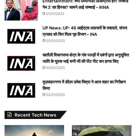
Entertainment: क्या लियोनार्डो डिकैप्रियो होंगे ‘स्क्विड
गेम 3’ का हिस्सा? सामने आई सच्चाई – #iNA
01/01/2025
UP News: UP: 46 आईएएस अफ़सरों के तबादले, संजय
प्रसाद को फिर मिला गृह विभाग – INA
02/01/2025
खतौली विधानसभा क्षेत्र के गांव पलड़ी में दबंगों द्वारा अनुसूचित
जाति के युवक भाई सनी जी की पीट पीट कर हत्या किए
03/01/2025
मुज़फ़्फ़रनगर में डीएम उमेश मिश्रा ने आज शहर का निरीक्षण
किया
02/01/2025
Recent Tech News