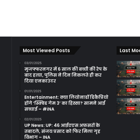
Most Viewed Posts
Last Mo
03/01/2025
मुजफ्फरनगर में 6 साल की बच्ची की रेप के
बाद हत्या, पुलिस ने दिन निकलते ही कर
दिया एनकाउंटर
01/01/2025
Entertainment: क्या लियोनार्डो डिकैप्रियो
होंगे ‘स्क्विड गेम 3’ का हिस्सा? सामने आई
सच्चाई – #iNA
02/01/2025
UP News: UP: 46 आईएएस अफ़सरों के
तबादले, संजय प्रसाद को फिर मिला गृह
विभाग – INA