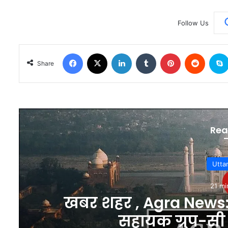
Follow Us
Facebook
X
LinkedIn
Tumblr
Pinterest
Reddit
Share
Rea
Utta
21 mi
खबर शहर , Agra News: 26 
सहायक ग्रुप-सी म