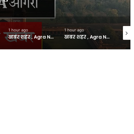
1 hour ago
1 hour ago
2 hour
खबर शहर , Agra News: उच्च न्यायालय खंडपीठ के लिए 10 को न्यायिक कार्य बहिष्कार – INA
खबर शहर , Agra News: फसल बीमा के लिए धान, बाजरा और अरहर अधिसूचित – INA