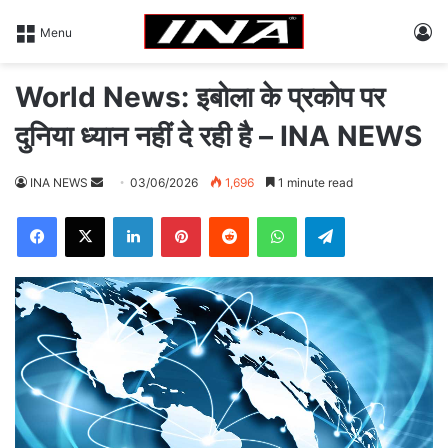
L
Menu
World News: इबोला के प्रकोप पर
दुनिया ध्यान नहीं दे रही है – INA NEWS
INA NEWS
S
03/06/2026
1,696
1 minute read
e
Facebook
X
LinkedIn
Pinterest
Reddit
WhatsApp
Telegram
n
d
a
n
e
m
a
i
l