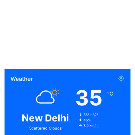
Weather
35
℃
New Delhi
35º - 32º
45%
3.9 km/h
Scattered Clouds