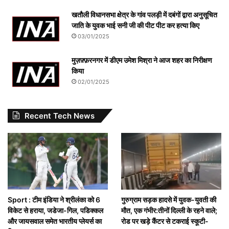
खतौली विधानसभा क्षेत्र के गांव पलड़ी में दबंगों द्वारा अनुसूचित
जाति के युवक भाई सनी जी की पीट पीट कर हत्या किए
03/01/2025
मुज़फ़्फ़रनगर में डीएम उमेश मिश्रा ने आज शहर का निरीक्षण
किया
02/01/2025
Recent Tech News
Sport : टीम इंडिया ने श्रीलंका को 6
गुरुग्राम सड़क हादसे में युवक-युवती की
विकेट से हराया, जडेजा-गिल, पडिक्कल
मौत, एक गंभीर:तीनों दिल्ली के रहने वाले;
और जायसवाल समेत भारतीय प्लेयर्स का
रोड पर खड़े कैंटर से टकराई स्कूटी-