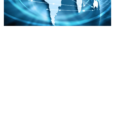
वी
डि
यो