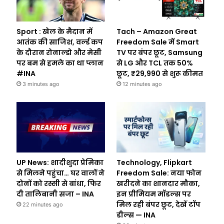
Sport : खेल के मैदान में
Tach – Amazon Great
आतंक की साजिश, वर्ल्ड कप
Freedom Sale में Smart
के दौरान रोनाल्डो और मेसी
TV पर बंपर छूट, Samsung
पर बम से हमले का था प्लान
से LG और TCL तक 50%
#INA
छूट, ₹29,990 से शुरू कीमत
3 minutes ago
12 minutes ago
UP News: शादीशुदा प्रेमिका
Technology, Flipkart
से मिलने पहुंचा… घर वालों ने
Freedom Sale: नया फोन
दोनों को रस्सी से बांधा, फिर
खरीदने का शानदार मौका,
दी तालिबानी सजा – INA
इन प्रीमियम मॉडल्स पर
मिल रही बंपर छूट, देखें टॉप
22 minutes ago
डील्स — INA