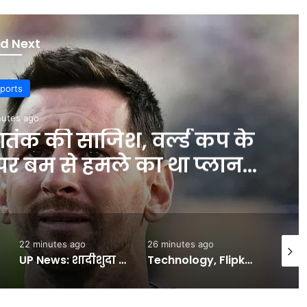
d Next
ports
nutes ago
आतंक की साजिश, वर्ल्ड कप के
पर बम से हमले का था प्लान
INA
22 minutes ago
26 minutes ago
41 min
UP News: शादीशुदा प्रेमिका से मिलने पहुंचा… घर वालों ने दोनों को रस्सी से बांधा, फिर दी तालिबानी सजा – INA
Technology, Flipkart Freedom Sale: नया फोन खरीदने का शानदार मौका, इन प्रीमियम मॉडल्स पर मिल रही बंपर छूट, देखें टॉप डील्स — INA