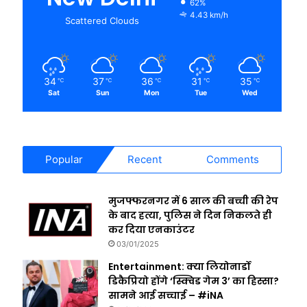
62%
4.43 km/h
Scattered Clouds
34
37
36
31
35
℃
℃
℃
℃
℃
Sat
Sun
Mon
Tue
Wed
Popular
Recent
Comments
मुजफ्फरनगर में 6 साल की बच्ची की रेप
के बाद हत्या, पुलिस ने दिन निकलते ही
कर दिया एनकाउंटर
03/01/2025
Entertainment: क्या लियोनार्डो
डिकैप्रियो होंगे ‘स्क्विड गेम 3’ का हिस्सा?
सामने आई सच्चाई – #iNA