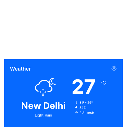
Weather
27
℃
New Delhi
31º - 26º
84%
2.31 km/h
Light Rain