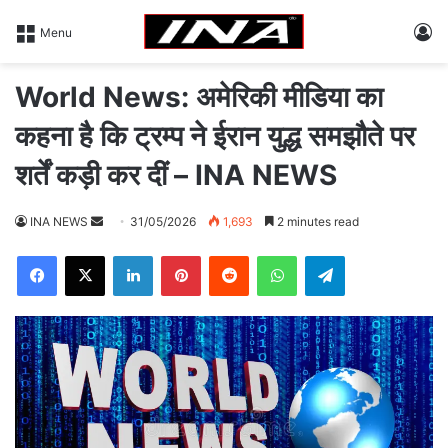
L
Menu
World News: अमेरिकी मीडिया का
कहना है कि ट्रम्प ने ईरान युद्ध समझौते पर
शर्तें कड़ी कर दीं – INA NEWS
INA NEWS
S
31/05/2026
1,693
2 minutes read
e
Facebook
X
LinkedIn
Pinterest
Reddit
WhatsApp
Telegram
n
d
a
n
e
m
a
i