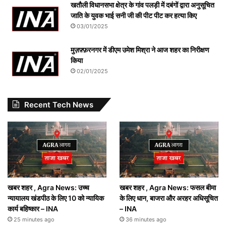
खतौली विधानसभा क्षेत्र के गांव पलड़ी में दबंगों द्वारा अनुसूचित
जाति के युवक भाई सनी जी की पीट पीट कर हत्या किए
03/01/2025
मुज़फ़्फ़रनगर में डीएम उमेश मिश्रा ने आज शहर का निरीक्षण
किया
02/01/2025
Recent Tech News
खबर शहर , Agra News: उच्च
खबर शहर , Agra News: फसल बीमा
न्यायालय खंडपीठ के लिए 10 को न्यायिक
के लिए धान, बाजरा और अरहर अधिसूचित
कार्य बहिष्कार – INA
– INA
25 minutes ago
36 minutes ago