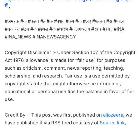
में
,
#अमरक #क #कहन #ह #क #वशव #कप #क #लए #पहचन #स #पहल
#डआरस #टम #क #इबल #क #करण #अलगथलग #रहन #हग , #INA
#INA_NEWS #INANEWSAGENCY
Copyright Disclaimer :- Under Section 107 of the Copyright
Act 1976, allowance is made for “fair use” for purposes
such as criticism, comment, news reporting, teaching,
scholarship, and research. Fair use is a use permitted by
copyright statute that might otherwise be infringing.,
educational or personal use tips the balance in favor of fair
use.
Credit By :- This post was first published on
aljazeera
, we
have published it via RSS feed courtesy of
Source link
,