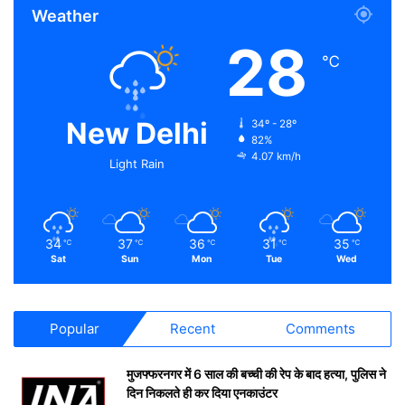
Weather
28
℃
New Delhi
34º - 28º
82%
4.07 km/h
Light Rain
34
37
36
31
35
℃
℃
℃
℃
℃
Sat
Sun
Mon
Tue
Wed
Popular
Recent
Comments
मुजफ्फरनगर में 6 साल की बच्ची की रेप के बाद हत्या, पुलिस ने
दिन निकलते ही कर दिया एनकाउंटर