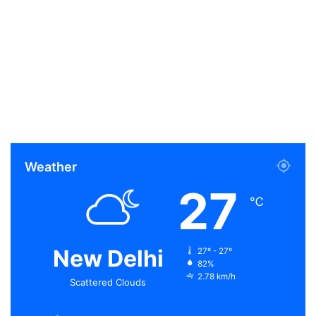
Weather
27
℃
New Delhi
27º - 27º
82%
2.78 km/h
Scattered Clouds