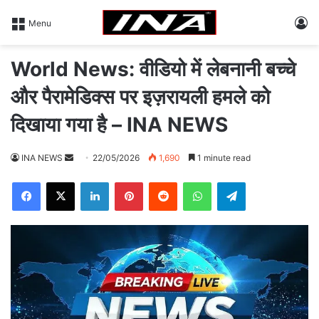
L
Menu
World News: वीडियो में लेबनानी बच्चे
और पैरामेडिक्स पर इज़रायली हमले को
दिखाया गया है – INA NEWS
INA NEWS
S
22/05/2026
1,690
1 minute read
e
Facebook
X
LinkedIn
Pinterest
Reddit
WhatsApp
Telegram
n
d
a
n
e
m
a
i