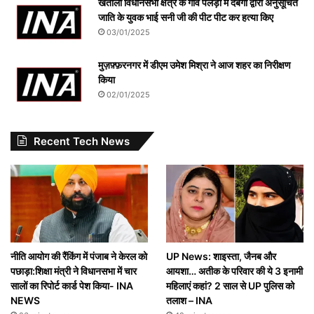
खतौली विधानसभा क्षेत्र के गांव पलड़ी में दबंगों द्वारा अनुसूचित
जाति के युवक भाई सनी जी की पीट पीट कर हत्या किए
03/01/2025
मुज़फ़्फ़रनगर में डीएम उमेश मिश्रा ने आज शहर का निरीक्षण
किया
02/01/2025
Recent Tech News
नीति आयोग की रैंकिंग में पंजाब ने केरल को
UP News: शाइस्ता, जैनब और
पछाड़ा:शिक्षा मंत्री ने विधानसभा में चार
आयशा… अतीक के परिवार की ये 3 इनामी
सालों का रिपोर्ट कार्ड पेश किया- INA
महिलाएं कहां? 2 साल से UP पुलिस को
NEWS
तलाश – INA