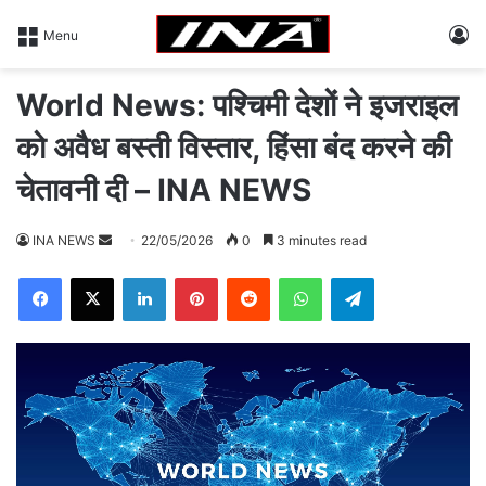
L
Menu
World News: पश्चिमी देशों ने इजराइल
को अवैध बस्ती विस्तार, हिंसा बंद करने की
चेतावनी दी – INA NEWS
INA NEWS
S
22/05/2026
0
3 minutes read
e
Facebook
X
LinkedIn
Pinterest
Reddit
WhatsApp
Telegram
n
d
a
n
e
m
a
i