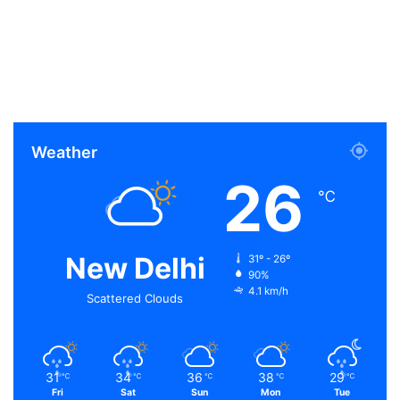
Weather
26
℃
New Delhi
31º - 26º
90%
4.1 km/h
Scattered Clouds
31
34
36
38
29
℃
℃
℃
℃
℃
Fri
Sat
Sun
Mon
Tue