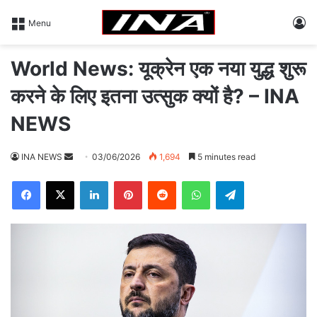
L
Menu
World News: यूक्रेन एक नया युद्ध शुरू
करने के लिए इतना उत्सुक क्यों है? – INA
NEWS
INA NEWS
S
03/06/2026
1,694
5 minutes read
e
Facebook
X
LinkedIn
Pinterest
Reddit
WhatsApp
Telegram
n
d
a
n
e
m
a
i