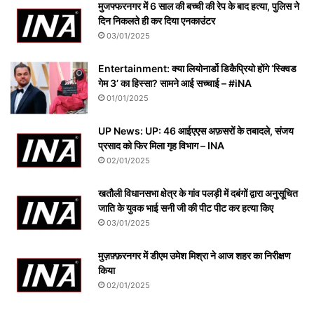
मुजफ्फरनगर में 6 साल की बच्ची की रेप के बाद हत्या, पुलिस ने
दिन निकलते ही कर दिया एनकाउंटर
03/01/2025
Entertainment: क्या लियोनार्डो डिकैप्रियो होंगे ‘स्क्विड
गेम 3’ का हिस्सा? सामने आई सच्चाई – #iNA
01/01/2025
UP News: UP: 46 आईएएस अफ़सरों के तबादले, संजय
प्रसाद को फिर मिला गृह विभाग – INA
02/01/2025
खतौली विधानसभा क्षेत्र के गांव पलड़ी में दबंगों द्वारा अनुसूचित
जाति के युवक भाई सनी जी की पीट पीट कर हत्या किए
03/01/2025
मुज़फ़्फ़रनगर में डीएम उमेश मिश्रा ने आज शहर का निरीक्षण
किया
02/01/2025