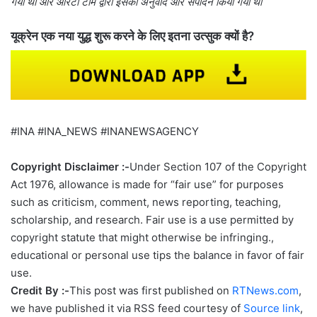
गया था और आरटी टीम द्वारा इसका अनुवाद और संपादन किया गया था
यूक्रेन एक नया युद्ध शुरू करने के लिए इतना उत्सुक क्यों है?
#INA #INA_NEWS #INANEWSAGENCY
Copyright Disclaimer :-
Under Section 107 of the Copyright
Act 1976, allowance is made for “fair use” for purposes
such as criticism, comment, news reporting, teaching,
scholarship, and research. Fair use is a use permitted by
copyright statute that might otherwise be infringing.,
educational or personal use tips the balance in favor of fair
use.
Credit By :-
This post was first published on
RTNews.com
,
we have published it via RSS feed courtesy of
Source link
,