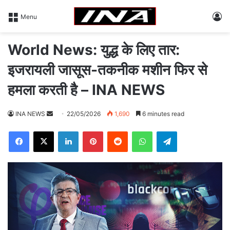
L
Menu
World News: युद्ध के लिए तार:
इजरायली जासूस-तकनीक मशीन फिर से
हमला करती है – INA NEWS
INA NEWS
S
22/05/2026
1,690
6 minutes read
e
Facebook
X
LinkedIn
Pinterest
Reddit
WhatsApp
Telegram
n
d
a
n
e
m
a
i