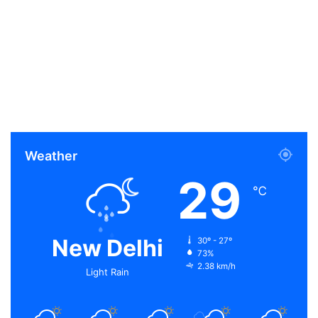
Weather
29
℃
New Delhi
30º - 27º
73%
2.38 km/h
Light Rain