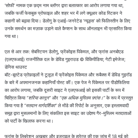
‘सोफी’ नामक एक छद्म नाम ब्लॉगर द्वारा बलात्कार का आरोप लगाया गया था,
जबकि फर्जी फेसबुक प्रोफाइल और शहर भर में लगे क्यूआर कोड स्टिकर ने
कहानी को बढ़ावा दिया। डेलोगु के एआई-जनरेटेड ‘न्यूड्स’ को फिलिस्तीन के लिए
उनके समर्थन का मज़ाक उड़ाने वाले कैप्शन के साथ ऑनलाइन भी प्रसारित किया
गया था।
एल से आर तक: सेबस्टियन डेलोगु, फ्रेंकोइस पिकेमल, और फ्रांस अनबोएड
(एलएफआई) राजनीतिक दल के डेविड गुइराउड © विकिपीडिया; गेटी इमेजेज;
डेनिस थाउस्ट
बॉट-बूस्टेड प्रोफ़ाइलों ने टूलूज़ में फ्रेंकोइस पिकेमल और रूबैक्स में डेविड गुइरॉड
के बारे में अपमानजनक कहानियाँ पोस्ट कीं। एक पेज ने पिकेमल पर पीडोफिलिया
का आरोप लगाया, जबकि दूसरी साइट ने एलएफआई को इसकी पार्टी के रूप में
चित्रित किया
“शरिया कानून”
और
“एक अधिक मुस्लिम फ़्रांस।”
के रूप में प्रस्तुत
किया गया है
“मतदान मार्गदर्शिका”
ले मोंडे की रिपोर्ट के अनुसार, एक इस्लामवादी
समूह द्वारा मुसलमानों के लिए संकलित इस साइट का उद्देश्य गैर-मुस्लिम मतदाताओं
को पार्टी के खिलाफ करना था।
फ्रांस के लिबरेशन अखबार और इज़राइल के हारेत्ज़ की एक जांच में 18 मई को