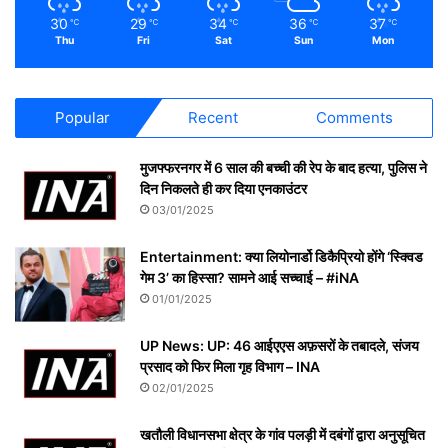
30
29
34
36
37
℃
℃
℃
℃
℃
Thu
Fri
Sat
Sun
Mon
Popular
Recent
Comments
मुजफ्फरनगर में 6 साल की बच्ची की रेप के बाद हत्या, पुलिस ने
दिन निकलते ही कर दिया एनकाउंटर
03/01/2025
Entertainment: क्या लियोनार्डो डिकैप्रियो होंगे ‘स्क्विड
गेम 3’ का हिस्सा? सामने आई सच्चाई – #iNA
01/01/2025
UP News: UP: 46 आईएएस अफ़सरों के तबादले, संजय
प्रसाद को फिर मिला गृह विभाग – INA
02/01/2025
खतौली विधानसभा क्षेत्र के गांव पलड़ी में दबंगों द्वारा अनुसूचित