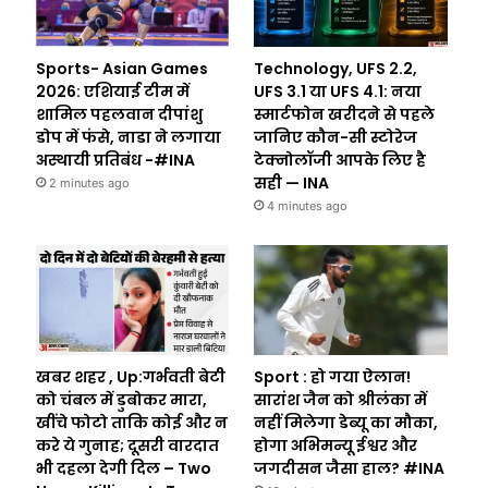
Sports- Asian Games
Technology, UFS 2.2,
2026: एशियाई टीम में
UFS 3.1 या UFS 4.1: नया
शामिल पहलवान दीपांशु
स्मार्टफोन खरीदने से पहले
डोप में फंसे, नाडा ने लगाया
जानिए कौन-सी स्टोरेज
अस्थायी प्रतिबंध -#INA
टेक्नोलॉजी आपके लिए है
सही — INA
2 minutes ago
4 minutes ago
खबर शहर , Up:गर्भवती बेटी
Sport : हो गया ऐलान!
को चंबल में डुबोकर मारा,
सारांश जैन को श्रीलंका में
खींचे फोटो ताकि कोई और न
नहीं मिलेगा डेब्यू का मौका,
करे ये गुनाह; दूसरी वारदात
होगा अभिमन्यू ईश्वर और
भी दहला देगी दिल – Two
जगदीसन जैसा हाल? #INA