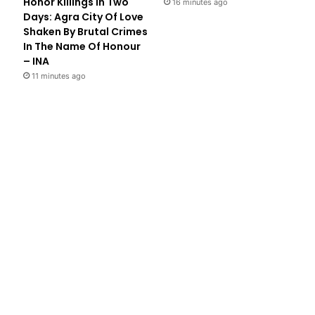
Honor Killings In Two
16 minutes ago
Days: Agra City Of Love
Shaken By Brutal Crimes
In The Name Of Honour
– INA
11 minutes ago