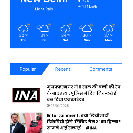
72%
1.71 km/h
Light Rain
30
31
34
36
37
℃
℃
℃
℃
℃
Thu
Fri
Sat
Sun
Mon
Popular
Recent
Comments
मुजफ्फरनगर में 6 साल की बच्ची की रेप
के बाद हत्या, पुलिस ने दिन निकलते ही
कर दिया एनकाउंटर
03/01/2025
Entertainment: क्या लियोनार्डो
डिकैप्रियो होंगे ‘स्क्विड गेम 3’ का हिस्सा?
सामने आई सच्चाई – #iNA