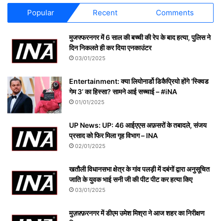
Popular
Recent
Comments
मुजफ्फरनगर में 6 साल की बच्ची की रेप के बाद हत्या, पुलिस ने
दिन निकलते ही कर दिया एनकाउंटर
03/01/2025
Entertainment: क्या लियोनार्डो डिकैप्रियो होंगे ‘स्क्विड
गेम 3’ का हिस्सा? सामने आई सच्चाई – #iNA
01/01/2025
UP News: UP: 46 आईएएस अफ़सरों के तबादले, संजय
प्रसाद को फिर मिला गृह विभाग – INA
02/01/2025
खतौली विधानसभा क्षेत्र के गांव पलड़ी में दबंगों द्वारा अनुसूचित
जाति के युवक भाई सनी जी की पीट पीट कर हत्या किए
03/01/2025
मुज़फ़्फ़रनगर में डीएम उमेश मिश्रा ने आज शहर का निरीक्षण