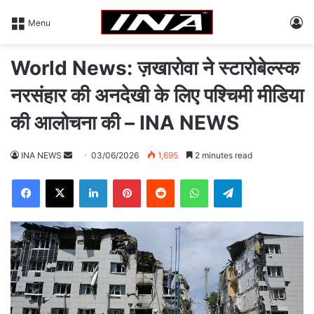
L
Menu
World News: ज़खारोवा ने स्टारोबेल्स्क
नरसंहार की अनदेखी के लिए पश्चिमी मीडिया
की आलोचना की – INA NEWS
INA NEWS
S
03/06/2026
1,695
2 minutes read
e
Facebook
X
LinkedIn
Pinterest
Reddit
WhatsApp
Telegram
n
d
a
n
e
m
a
i