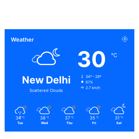
Weather
30
℃
New Delhi
34º - 28º
67%
2.7 km/h
Scattered Clouds
34
38
37
35
31
℃
℃
℃
℃
℃
Tue
Wed
Thu
Fri
Sat