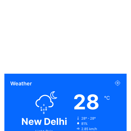
Weather
28
℃
New Delhi
28º - 28º
81%
2.85 km/h