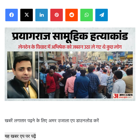
e
Facebook
X
LinkedIn
Pinterest
Reddit
WhatsApp
Telegram
n
d
a
n
e
m
a
i
l
खबरें लगातार पढ़ने के लिए अमर उजाला एप डाउनलोड करें
यह खबर एप पर पढ़ें