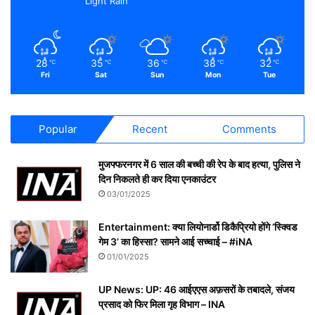
Light Rain
28
35
36
38
32
℃
℃
℃
℃
℃
Fri
Sat
Sun
Mon
Tue
Popular
Recent
Comments
मुजफ्फरनगर में 6 साल की बच्ची की रेप के बाद हत्या, पुलिस ने
दिन निकलते ही कर दिया एनकाउंटर
03/01/2025
Entertainment: क्या लियोनार्डो डिकैप्रियो होंगे ‘स्क्विड
गेम 3’ का हिस्सा? सामने आई सच्चाई – #iNA
01/01/2025
UP News: UP: 46 आईएएस अफ़सरों के तबादले, संजय
प्रसाद को फिर मिला गृह विभाग – INA