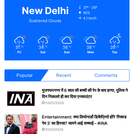
New Delhi
31º - 26º
90%
4.1 km/h
Scattered Clouds
31
34
36
38
29
℃
℃
℃
℃
℃
Fri
Sat
Sun
Mon
Tue
Popular
Recent
Comments
मुजफ्फरनगर में 6 साल की बच्ची की रेप के बाद हत्या, पुलिस ने
दिन निकलते ही कर दिया एनकाउंटर
03/01/2025
Entertainment: क्या लियोनार्डो डिकैप्रियो होंगे ‘स्क्विड
गेम 3’ का हिस्सा? सामने आई सच्चाई – #iNA
01/01/2025