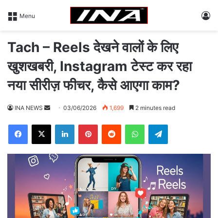
L
Menu
Tach – Reels देखने वालों के लिए
खुशखबरी, Instagram टेस्ट कर रहा
नया सीरीज़ फीचर, कैसे आएगा काम?
INA NEWS
S
03/06/2026
1,699
2 minutes read
e
Facebook
X
LinkedIn
Pinterest
Reddit
WhatsApp
Telegram
n
d
a
n
e
m
a
i