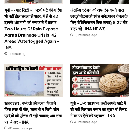
यूपी – स्मार्ट सिटी आगरा:दो घंटे की बारिश
अंतरिक्ष स्टेशन को अपग्रेड करने नासा
भी नहीं झेल सकता है शहर, ये हैं वो 42
एस्ट्रोनॉट्स की स्पेस वॉक:पावर चैनल के
इलाके और मार्ग; जो बन जाते हैं तालाब –
लिए मॉडिफिकेशन किट लगाई; 6.27 घंटे
Two Hours Of Rain Expose
बाहर रहे- INA NEWS
Agra’s Drainage Crisis, 42
13 minutes ago
Areas Waterlogged Again –
INA
1 minute ago
खबर शहर , गर्भवती की हत्या: पिता ने
यूपी – UP: सावधान! कहीं आपके आटे में
जिस तरह दी माैत, लाश भी न मिली, तीन
तो नहीं मिल रहा पत्थर का चूरा? दो मिनट
प्रदेशों की पुलिस भी रही नाकाम; अब सता
में घर पर ऐसे करें पहचान – INA
रहा ये डर – INA
41 minutes ago
40 minutes ago