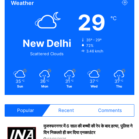
Weather
29
℃
New Delhi
35º - 29º
72%
3.46 km/h
Scattered Clouds
35
36
31
37
37
℃
℃
℃
℃
℃
Sun
Mon
Tue
Wed
Thu
Popular
Recent
Comments
मुजफ्फरनगर में 6 साल की बच्ची की रेप के बाद हत्या, पुलिस ने
दिन निकलते ही कर दिया एनकाउंटर