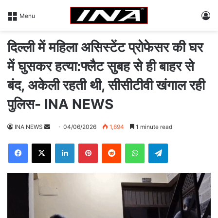
L
Menu
दिल्ली में महिला असिस्टेंट प्रोफेसर की घर
में घुसकर हत्या:फ्लैट सुबह से ही बाहर से
बंद, अकेली रहती थी, सीसीटीवी खंगाल रही
पुलिस- INA NEWS
INA NEWS
S
04/06/2026
1,694
1 minute read
e
Facebook
X
LinkedIn
Pinterest
Reddit
WhatsApp
Telegram
n
d
a
n
e
m