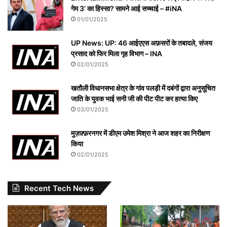
गेम 3’ का हिस्सा? सामने आई सच्चाई – #iNA
01/01/2025
UP News: UP: 46 आईएएस अफ़सरों के तबादले, संजय
प्रसाद को फिर मिला गृह विभाग – INA
02/01/2025
खतौली विधानसभा क्षेत्र के गांव पलड़ी में दबंगों द्वारा अनुसूचित
जाति के युवक भाई सनी जी की पीट पीट कर हत्या किए
03/01/2025
मुज़फ़्फ़रनगर में डीएम उमेश मिश्रा ने आज शहर का निरीक्षण
किया
02/01/2025
Recent Tech News