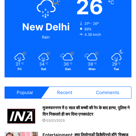
26
℃
New Delhi
31º - 26º
89%
4.36 km/h
Rain
31
34
36
38
29
℃
℃
℃
℃
℃
Fri
Sat
Sun
Mon
Tue
Popular
Recent
Comments
मुजफ्फरनगर में 6 साल की बच्ची की रेप के बाद हत्या, पुलिस ने
दिन निकलते ही कर दिया एनकाउंटर
03/01/2025
Entertainment: क्या लियोनार्डो डिकैप्रियो होंगे ‘स्क्विड