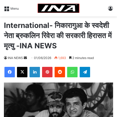
L
Menu
International- निकारागुआ के स्वदेशी
नेता ब्रुकलिन रिवेरा की सरकारी हिरासत में
मृत्यु -INA NEWS
INA NEWS
S
01/06/2026
1,693
2 minutes read
e
Facebook
X
LinkedIn
Pinterest
Reddit
WhatsApp
Telegram
n
d
a
n
e
m
a
i