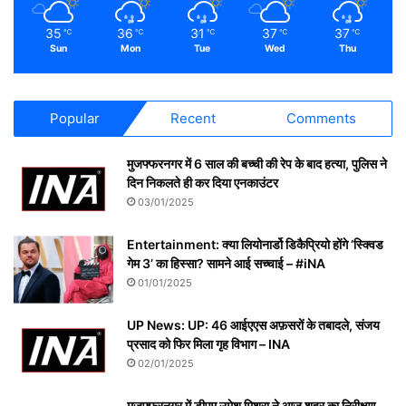
35
36
31
37
37
℃
℃
℃
℃
℃
Sun
Mon
Tue
Wed
Thu
Popular
Recent
Comments
मुजफ्फरनगर में 6 साल की बच्ची की रेप के बाद हत्या, पुलिस ने
दिन निकलते ही कर दिया एनकाउंटर
03/01/2025
Entertainment: क्या लियोनार्डो डिकैप्रियो होंगे ‘स्क्विड
गेम 3’ का हिस्सा? सामने आई सच्चाई – #iNA
01/01/2025
UP News: UP: 46 आईएएस अफ़सरों के तबादले, संजय
प्रसाद को फिर मिला गृह विभाग – INA
02/01/2025
मुज़फ़्फ़रनगर में डीएम उमेश मिश्रा ने आज शहर का निरीक्षण