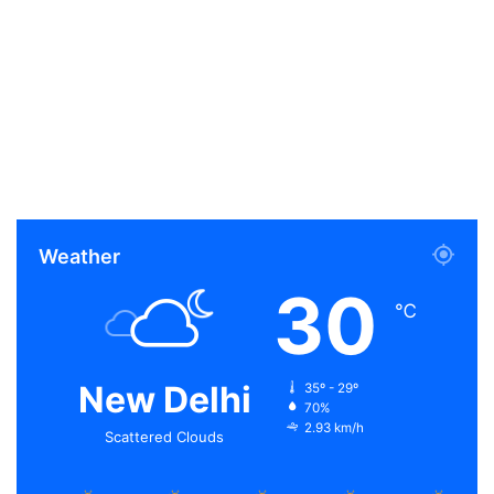
Weather
30
℃
New Delhi
35º - 29º
70%
2.93 km/h
Scattered Clouds