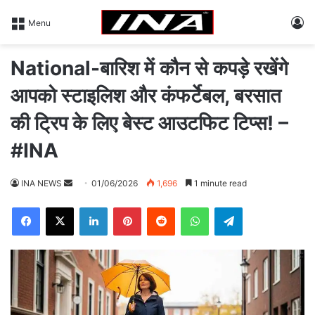
L
Menu
National-बारिश में कौन से कपड़े रखेंगे
आपको स्टाइलिश और कंफर्टेबल, बरसात
की ट्रिप के लिए बेस्ट आउटफिट टिप्स! –
#INA
INA NEWS
S
01/06/2026
1,696
1 minute read
e
Facebook
X
LinkedIn
Pinterest
Reddit
WhatsApp
Telegram
n
d
a
n
e
m