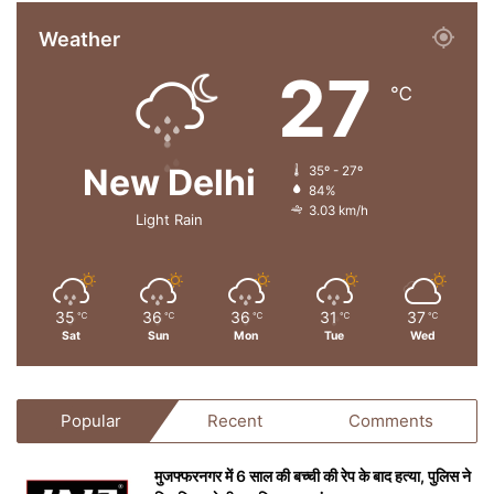
Weather
27
℃
New Delhi
35º - 27º
84%
3.03 km/h
Light Rain
35
36
36
31
37
℃
℃
℃
℃
℃
Sat
Sun
Mon
Tue
Wed
Popular
Recent
Comments
मुजफ्फरनगर में 6 साल की बच्ची की रेप के बाद हत्या, पुलिस ने