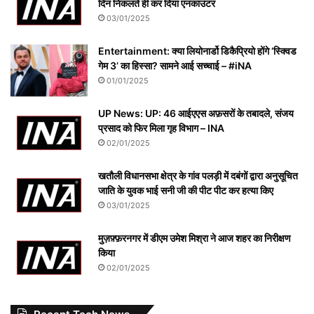
दिन निकलते ही कर दिया एनकाउंटर
03/01/2025
Entertainment: क्या लियोनार्डो डिकैप्रियो होंगे ‘स्क्विड
गेम 3’ का हिस्सा? सामने आई सच्चाई – #iNA
01/01/2025
UP News: UP: 46 आईएएस अफ़सरों के तबादले, संजय
प्रसाद को फिर मिला गृह विभाग – INA
02/01/2025
खतौली विधानसभा क्षेत्र के गांव पलड़ी में दबंगों द्वारा अनुसूचित
जाति के युवक भाई सनी जी की पीट पीट कर हत्या किए
03/01/2025
मुज़फ़्फ़रनगर में डीएम उमेश मिश्रा ने आज शहर का निरीक्षण
किया
02/01/2025