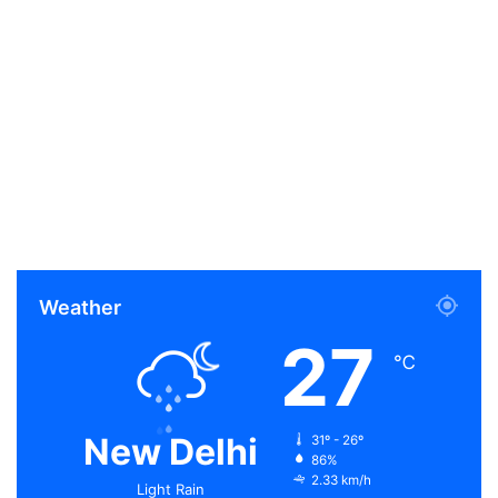
Weather
27
℃
New Delhi
31º - 26º
86%
2.33 km/h
Light Rain