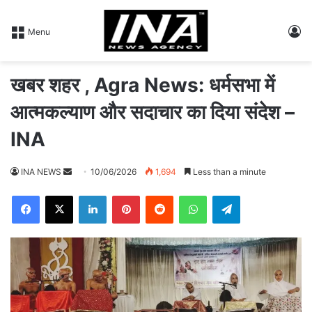
L
Menu
खबर शहर , Agra News: धर्मसभा में
आत्मकल्याण और सदाचार का दिया संदेश –
INA
INA NEWS
S
10/06/2026
1,694
Less than a minute
e
Facebook
X
LinkedIn
Pinterest
Reddit
WhatsApp
Telegram
n
d
a
n
e
m
a