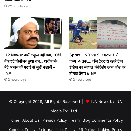
22 minutes ago
UP News: कभी स्कूल नहीं गया, 10वीं
Sport : IND vs SL: ग्रुप-1 से
में फर्स्ट डिवीजन हुआ पास… अतीक के
ग्रुप-4 तक…, गॉल टेस्ट से पहले टीम
बेटे आबान की पढ़ाई से जुड़ी कहानी –
इंडिया का स्पेशल 'फील्डिंग प्लान' बोर्ड पर
INA
हो रहा तैयार #INA
2 hours ago
2 hours ago
© Copyright 2026, All Rights Reserved |
INA News by INA
Media Pvt. Ltd.
|
Home
About Us
Privacy Policy
Team
Blog Comments Policy
Cookies Policy
External Links Policy
FB Policy
Linking Policy