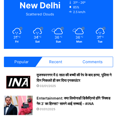
New Delhi
31º - 26º
85%
2.5 km/h
Scattered Clouds
31
34
36
36
31
℃
℃
℃
℃
℃
Fri
Sat
Sun
Mon
Tue
Popular
Recent
Comments
मुजफ्फरनगर में 6 साल की बच्ची की रेप के बाद हत्या, पुलिस ने
दिन निकलते ही कर दिया एनकाउंटर
03/01/2025
Entertainment: क्या लियोनार्डो डिकैप्रियो होंगे ‘स्क्विड
गेम 3’ का हिस्सा? सामने आई सच्चाई – #iNA
01/01/2025