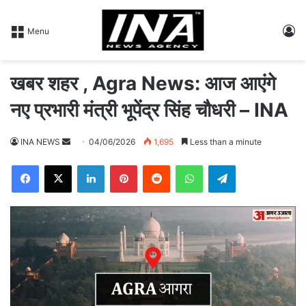
L
Menu
खबर शहर , Agra News: आज आएंगे
नए प्रभारी मंत्री भूपेंद्र सिंह चौधरी – INA
INA NEWS
S
04/06/2026
1,695
Less than a minute
e
Facebook
X
LinkedIn
Pinterest
Reddit
WhatsApp
Telegram
n
d
a
n
e
m
a
i
l