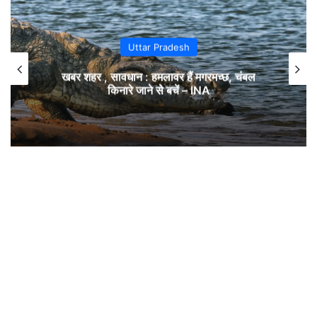
Uttar Pradesh
खबर शहर , सावधान : हमलावर हैं मगरमच्छ, चंबल
किनारे जाने से बचें – INA