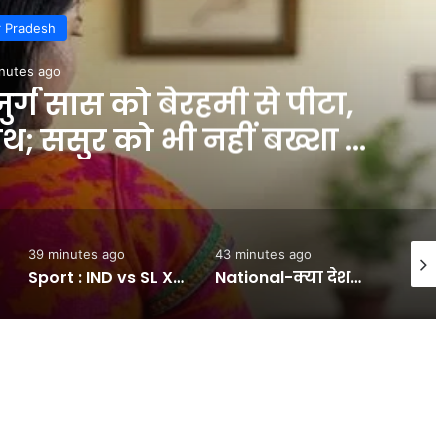
r Pradesh
nutes ago
ुर्ग सास को बेरहमी से पीटा,
ाथ; ससुर को भी नहीं बख्शा –
INA
39 minutes ago
43 minutes ago
1 hour
Sport : IND vs SL XI : वार्म-अप मैच के पहले दिन श्रीलंका ने 363 रन, भारतीय गेंदबाजों ने जमकर लुटाए रन, जानें आज के खेल का हाल #INA
National-क्या देशभर में चलेगी हाइड्रोजन ट्रेन? जिंद-सोनीपत रूट के बाद अब रेल मंत्री अश्विनी वैष्णव ने संसद में दी ये जानकारी – #INA