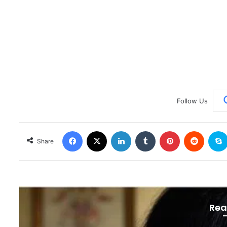
Follow Us
Facebook
X
LinkedIn
Tumblr
Pinterest
Reddit
Share
Rea