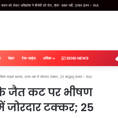
को बेरहमी से पीटा, मायके वालों ने भी दिया साथ; ससुर को भी नहीं बख्शा – INA
स
सेहत
टेक-साइंस
अधिक
SEND NEWS
ीषण सड़क हादसा, ट्रक-बस में जोरदार टक्कर; 25 श्रद्धालु घायल – INA
 के जैत कट पर भीषण
ें जोरदार टक्कर; 25