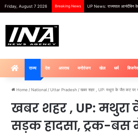
Friday, August 7 2026
Breaking News
खबर शहर , बेरहम बहू: बुजुर्ग सास 
HOME
राज्य
देश
अपराध
मनोरंजन
खेल
धर्म
बिजने
Home
/
National
/
Uttar Pradesh
/
खबर शहर , UP: मथुरा के जैत कट पर भ
खबर शहर , UP: मथुरा
सड़क हादसा, ट्रक-बस म