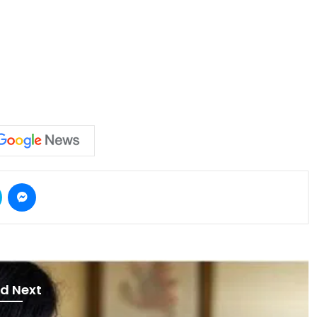
Skype
Messenger
d Next