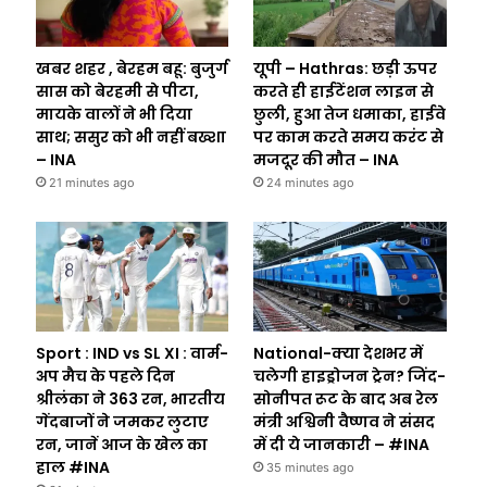
खबर शहर , बेरहम बहू: बुजुर्ग
यूपी – Hathras: छड़ी ऊपर
सास को बेरहमी से पीटा,
करते ही हाईटेंशन लाइन से
मायके वालों ने भी दिया
छुली, हुआ तेज धमाका, हाईवे
साथ; ससुर को भी नहीं बख्शा
पर काम करते समय करंट से
– INA
मजदूर की मौत – INA
21 minutes ago
24 minutes ago
Sport : IND vs SL XI : वार्म-
National-क्या देशभर में
अप मैच के पहले दिन
चलेगी हाइड्रोजन ट्रेन? जिंद-
श्रीलंका ने 363 रन, भारतीय
सोनीपत रूट के बाद अब रेल
गेंदबाजों ने जमकर लुटाए
मंत्री अश्विनी वैष्णव ने संसद
रन, जानें आज के खेल का
में दी ये जानकारी – #INA
हाल #INA
35 minutes ago