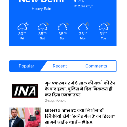
71%
2.64 km/h
Heavy Rain
30
35
35
36
31
℃
℃
℃
℃
℃
Fri
Sat
Sun
Mon
Tue
Popular
Recent
Comments
मुजफ्फरनगर में 6 साल की बच्ची की रेप
के बाद हत्या, पुलिस ने दिन निकलते ही
कर दिया एनकाउंटर
03/01/2025
Entertainment: क्या लियोनार्डो
डिकैप्रियो होंगे ‘स्क्विड गेम 3’ का हिस्सा?
सामने आई सच्चाई – #iNA