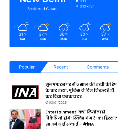
63%
3.13 km/h
Scattered Clouds
31
37
36
30
37
℃
℃
℃
℃
℃
Sat
Sun
Mon
Tue
Wed
Popular
Recent
Comments
मुजफ्फरनगर में 6 साल की बच्ची की रेप
के बाद हत्या, पुलिस ने दिन निकलते ही
कर दिया एनकाउंटर
03/01/2025
Entertainment: क्या लियोनार्डो
डिकैप्रियो होंगे ‘स्क्विड गेम 3’ का हिस्सा?
सामने आई सच्चाई – #iNA