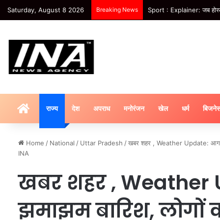
Saturday, August 8 2026
Breaking News
Sport : Explainer: जब होस्ट 
HOME
राज्य
देश
अपराध
मनोरंजन
खेल
धर्म
बिजने
Home
/
National
/
Uttar Pradesh
/
खबर शहर , Weather Update: आगरा में 
INA
खबर शहर , Weather U
झमाझम बारिश, लोगों क