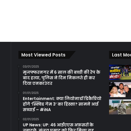
Most Viewed Posts
Last Mo
03/01/2025
मुजफ्फरनगर में 6 साल की बच्ची की रेप के
बाद हत्या, पुलिस ने दिन निकलते ही कर
दिया एनकाउंटर
01/01/2025
Entertainment: क्या लियोनार्डो डिकैप्रियो
होंगे ‘स्क्विड गेम 3’ का हिस्सा? सामने आई
सच्चाई – #iNA
02/01/2025
UP News: UP: 46 आईएएस अफ़सरों के
तबादले, संजय प्रसाद को फिर मिला गृह