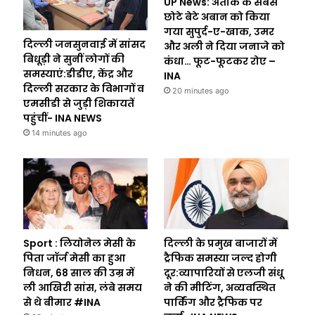
UP News: अतीक के सबसे
छोटे बेटे अबान को किया
गया सुपुर्द-ए-खाक, उमर
दिल्ली जनसुनवाई में सांसद
और अली ने दिया जनाजे को
बिधूड़ी ने सुनीं लोगों की
कंधा… फूट-फूटकर रोए –
समस्याएं:डीडीए, केंद्र और
INA
दिल्ली सरकार के विभागों व
20 minutes ago
एमसीडी से जुड़ी शिकायतें
पहुंचीं- INA NEWS
14 minutes ago
Sport : लियोनेल मेसी के
दिल्ली के प्रमुख बाजारों में
पिता जॉर्ज मेसी का हुआ
ट्रैफिक समस्या जल्द होगी
निधन, 68 साल की उम्र में
दूर:व्यापारियों से एलजी संधू
ली आखिरी सांस, लंबे समय
ने की मीटिंग, अव्यवस्थित
से थे बीमार #INA
पार्किंग और ट्रैफिक पर