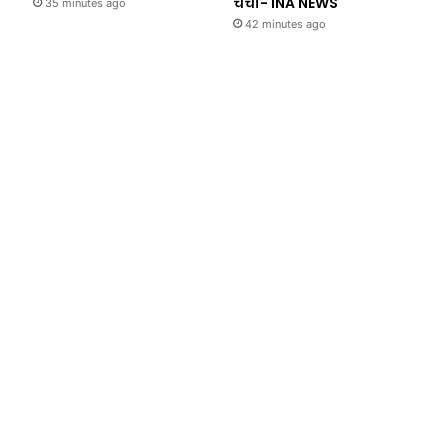
चर्चा- INA NEWS
35 minutes ago
42 minutes ago
Uttar Prade
43 minutes a
UP News: अतीक के सबसे छोटे