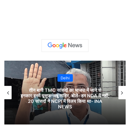
Delhi
तीन बागी TMC सांसदों का भाजपा में जाने से
इनकार:इनमें यूसुफ-अबू ताहिर, बोले- हम NDA में नहीं;
20 सांसदों ने NCPI में विलय किया था- INA
NEWS