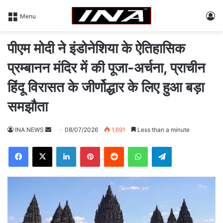
L
Menu
पीएम मोदी ने इंडोनेशिया के ऐतिहासिक
प्रम्बानन मंदिर में की पूजा-अर्चना, प्राचीन
हिंदू विरासत के जीर्णोद्धार के लिए हुआ बड़ा
समझौता
INA NEWS
S
08/07/2026
1,691
Less than a minute
e
Facebook
X
LinkedIn
Pinterest
Reddit
WhatsApp
Telegram
n
d
a
n
e
m