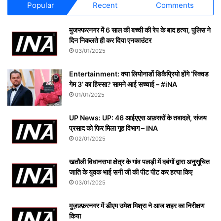
Popular
Recent
Comments
मुजफ्फरनगर में 6 साल की बच्ची की रेप के बाद हत्या, पुलिस ने
दिन निकलते ही कर दिया एनकाउंटर
03/01/2025
Entertainment: क्या लियोनार्डो डिकैप्रियो होंगे ‘स्क्विड
गेम 3’ का हिस्सा? सामने आई सच्चाई – #iNA
01/01/2025
UP News: UP: 46 आईएएस अफ़सरों के तबादले, संजय
प्रसाद को फिर मिला गृह विभाग – INA
02/01/2025
खतौली विधानसभा क्षेत्र के गांव पलड़ी में दबंगों द्वारा अनुसूचित
जाति के युवक भाई सनी जी की पीट पीट कर हत्या किए
03/01/2025
मुज़फ़्फ़रनगर में डीएम उमेश मिश्रा ने आज शहर का निरीक्षण
किया