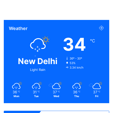
Weather
34
℃
New Delhi
36º - 30º
53%
3.34 km/h
Light Rain
36
31
37
36
37
℃
℃
℃
℃
℃
Mon
Tue
Wed
Thu
Fri