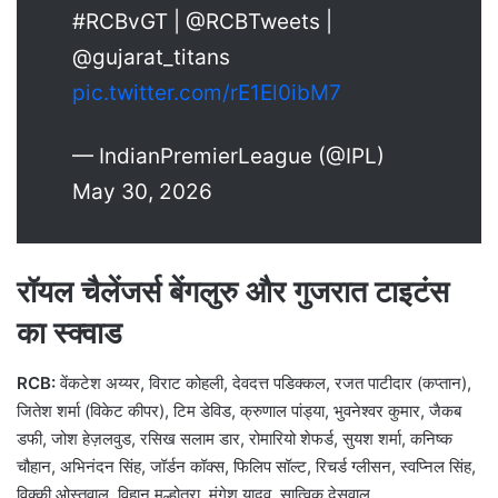
#RCBvGT | @RCBTweets |
@gujarat_titans
pic.twitter.com/rE1El0ibM7
— IndianPremierLeague (@IPL)
May 30, 2026
रॉयल चैलेंजर्स बेंगलुरु और गुजरात टाइटंस
का स्क्वाड
RCB:
वेंकटेश अय्यर, विराट कोहली, देवदत्त पडिक्कल, रजत पाटीदार (कप्तान),
जितेश शर्मा (विकेट कीपर), टिम डेविड, क्रुणाल पांड्या, भुवनेश्वर कुमार, जैकब
डफी, जोश हेज़लवुड, रसिख सलाम डार, रोमारियो शेफर्ड, सुयश शर्मा, कनिष्क
चौहान, अभिनंदन सिंह, जॉर्डन कॉक्स, फिलिप सॉल्ट, रिचर्ड ग्लीसन, स्वप्निल सिंह,
विक्की ओस्तवाल, विहान मल्होत्रा, मंगेश यादव, सात्विक देसवाल.