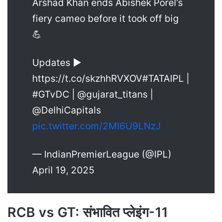
Arshad Khan ends Abishek Porel’s
fiery cameo before it took off big
💪
Updates ▶️
https://t.co/skzhhRVXOV#TATAIPL |
#GTvDC | @gujarat_titans |
@DelhiCapitals
pic.twitter.com/2MI6U9LNzJ
— IndianPremierLeague (@IPL)
April 19, 2025
RCB vs GT: संभावित प्लेइंग-11