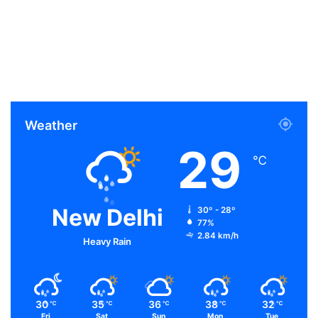
Weather
29
℃
New Delhi
30º - 28º
77%
2.84 km/h
Heavy Rain
30
35
36
38
32
℃
℃
℃
℃
℃
Fri
Sat
Sun
Mon
Tue