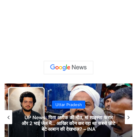
Uttar Pradesh
UP News: पिता अतीक की मौत, मां शाइस्ता फरार
और 2 भाई जेल में… आखिर कौन कर रहा था सबसे छोटे
बेटे आबान की देखभाल? – INA