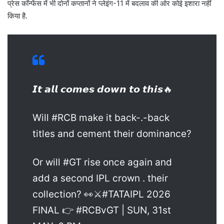
प्रेस कॉन्फेंस में भी दोनों कप्तानों ने प्लेइंग-11 में बदलाव की ओर कोई इशारा नहीं
किया है.
𝙄𝙩 𝙖𝙡𝙡 𝙘𝙤𝙢𝙚𝙨 𝙙𝙤𝙬𝙣 𝙩𝙤 𝙩𝙝𝙞𝙨🔥
Will #RCB make it back-.-back
titles and cement their dominance?
Or will #GT rise once again and
add a second IPL crown . their
collection? 👀⚔️#TATAIPL 2026
FINAL 👉 #RCBvGT | SUN, 31st