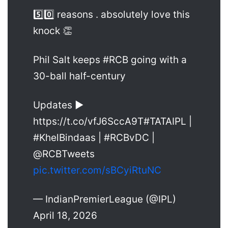
5️⃣0️⃣ reasons . absolutely love this
knock 👏
Phil Salt keeps #RCB going with a
30-ball half-century
Updates ▶️
https://t.co/vfJ6SccA9T#TATAIPL |
#KhelBindaas | #RCBvDC |
@RCBTweets
pic.twitter.com/sBCyiRtuNC
— IndianPremierLeague (@IPL)
April 18, 2026