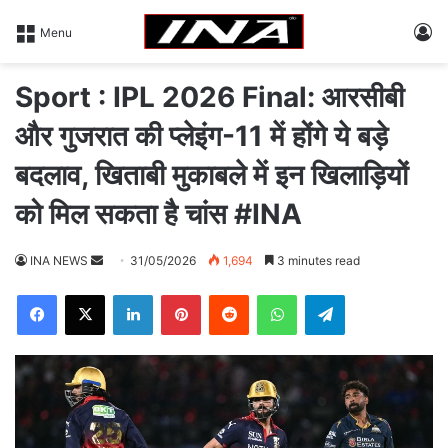
L
Menu
Sport : IPL 2026 Final: आरसीबी
और गुजरात की प्लेइंग-11 में होंगे ये बड़े
बदलाव, खिताबी मुकाबले में इन खिलाड़ियों
को मिल सकता है चांस #INA
INA NEWS
S
31/05/2026
1,694
3 minutes read
e
Facebook
X
LinkedIn
Pinterest
Reddit
WhatsApp
Telegram
n
d
a
n
e
m