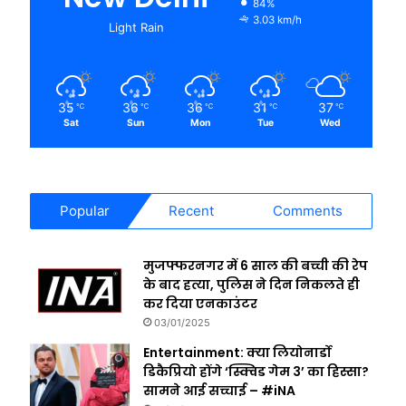
84%
3.03 km/h
Light Rain
35
36
36
31
37
℃
℃
℃
℃
℃
Sat
Sun
Mon
Tue
Wed
Popular
Recent
Comments
मुजफ्फरनगर में 6 साल की बच्ची की रेप
के बाद हत्या, पुलिस ने दिन निकलते ही
कर दिया एनकाउंटर
03/01/2025
Entertainment: क्या लियोनार्डो
डिकैप्रियो होंगे ‘स्क्विड गेम 3’ का हिस्सा?
सामने आई सच्चाई – #iNA