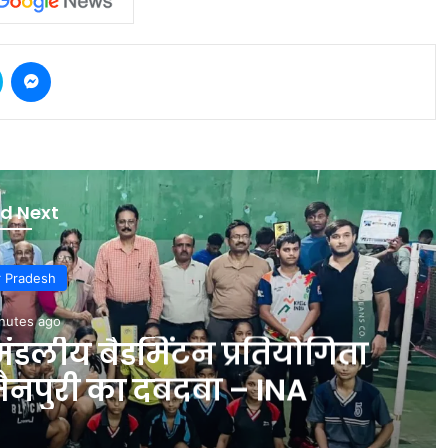
Skype
Messenger
d Next
r Pradesh
nutes ago
डलीय बैडमिंटन प्रतियोगिता
मैनपुरी का दबदबा – INA