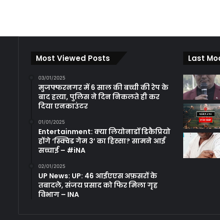
Most Viewed Posts
Last Mo
03/01/2025
मुजफ्फरनगर में 6 साल की बच्ची की रेप के
बाद हत्या, पुलिस ने दिन निकलते ही कर
दिया एनकाउंटर
01/01/2025
Entertainment: क्या लियोनार्डो डिकैप्रियो
होंगे ‘स्क्विड गेम 3’ का हिस्सा? सामने आई
सच्चाई – #iNA
02/01/2025
UP News: UP: 46 आईएएस अफ़सरों के
तबादले, संजय प्रसाद को फिर मिला गृह
विभाग – INA