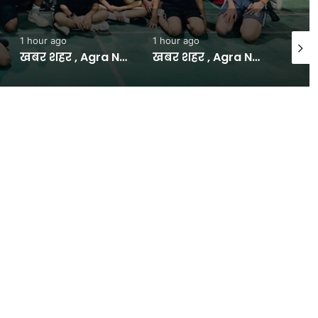
1 hour ago
1 hour ago
2 hour
खबर शहर , Agra News: हॉकी के जादूगर को मरणोपरांत भारत रत्न देने की मुहिम से जुड़ा आगरा – INA
खबर शहर , Agra News: निगम के खिलाफ अनोखा विरोध…गड्ढे का पूजन कर उतारी आरती – INA