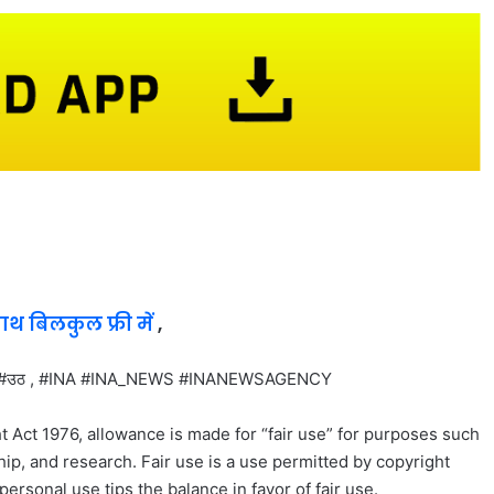
साथ बिलकुल फ्री में
,
क #उठ , #INA #INA_NEWS #INANEWSAGENCY
t Act 1976, allowance is made for “fair use” for purposes such
ip, and research. Fair use is a use permitted by copyright
personal use tips the balance in favor of fair use.