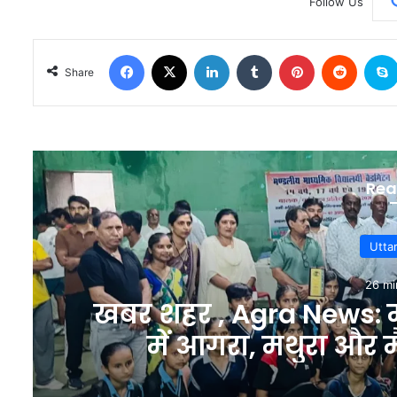
Follow Us
Facebook
X
LinkedIn
Tumblr
Pinterest
Reddit
Share
Rea
Utta
26 mi
खबर शहर , Agra News: मं
में आगरा, मथुरा और 