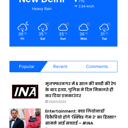
71%
2.64 km/h
Heavy Rain
30
35
35
36
31
℃
℃
℃
℃
℃
Fri
Sat
Sun
Mon
Tue
Popular
Recent
Comments
मुजफ्फरनगर में 6 साल की बच्ची की रेप
के बाद हत्या, पुलिस ने दिन निकलते ही
कर दिया एनकाउंटर
03/01/2025
Entertainment: क्या लियोनार्डो
डिकैप्रियो होंगे ‘स्क्विड गेम 3’ का हिस्सा?
सामने आई सच्चाई – #iNA