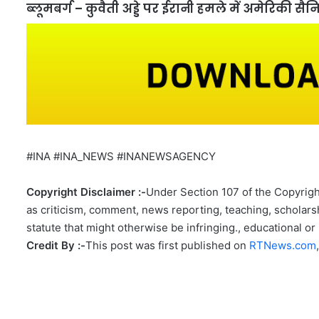
ब्लूमबर्ग – कुवैती अड्डे पर ईरानी हमले में अमेरिकी स
#INA #INA_NEWS #INANEWSAGENCY
Copyright Disclaimer :-
Under Section 107 of the Copyright
as criticism, comment, news reporting, teaching, scholarsh
statute that might otherwise be infringing., educational or 
Credit By :-
This post was first published on
RTNews.com