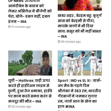
UP News: राज्यपाल
आनंदीबेन के बयान को
लेकर अखिलेश ने बीजेपी को
खबर शहर , बेरहम बहू: बुजुर्ग
घेरा, बोले- डबल नहीं, ट्रबल
सास को बेरहमी से पीटा,
इंजन – INA
मायके वालों ने भी दिया
15 minutes ago
साथ; ससुर को भी नहीं बख्शा
– INA
36 minutes ago
यूपी – Hathras: छड़ी ऊपर
Sport : IND vs SL XI : वार्म-
करते ही हाईटेंशन लाइन से
अप मैच के पहले दिन
छुली, हुआ तेज धमाका, हाईवे
श्रीलंका ने 363 रन, भारतीय
पर काम करते समय करंट से
गेंदबाजों ने जमकर लुटाए
मजदूर की मौत – INA
रन, जानें आज के खेल का
हाल #INA
38 minutes ago