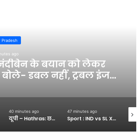
d Next
r Pradesh
nutes ago
ंदीबेन के बयान को लेकर
 बोले- डबल नहीं, ट्रबल इंजन
 INA
40 minutes ago
47 minutes ago
51 min
यूपी – Hathras: छड़ी ऊपर करते ही हाईटेंशन लाइन से छुली, हुआ तेज धमाका, हाईवे पर काम करते समय करंट से मजदूर की मौत – INA
Sport : IND vs SL XI : वार्म-अप मैच के पहले दिन श्रीलंका ने 363 रन, भारतीय गेंदबाजों ने जमकर लुटाए रन, जानें आज के खेल का हाल #INA