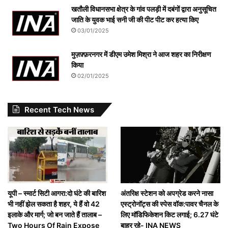
खतौली विधानसभा क्षेत्र के गांव पलड़ी में दबंगों द्वारा अनुसूचित
जाति के युवक भाई सनी जी की पीट पीट कर हत्या किए
03/01/2025
मुज़फ़्फ़रनगर में डीएम उमेश मिश्रा ने आज शहर का निरीक्षण
किया
02/01/2025
Recent Tech News
यूपी – स्मार्ट सिटी आगरा:दो घंटे की बारिश
अंतरिक्ष स्टेशन को अपग्रेड करने नासा
भी नहीं झेल सकता है शहर, ये हैं वो 42
एस्ट्रोनॉट्स की स्पेस वॉक:पावर चैनल के
इलाके और मार्ग; जो बन जाते हैं तालाब –
लिए मॉडिफिकेशन किट लगाई; 6.27 घंटे
Two Hours Of Rain Expose
बाहर रहे- INA NEWS