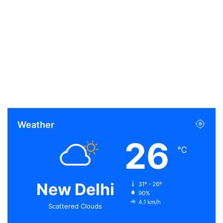
Weather
26
℃
New Delhi
31º - 26º
90%
4.1 km/h
Scattered Clouds