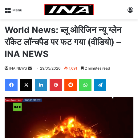
L
Menu
World News: ब्लू ओरिजिन न्यू ग्लेन
रॉकेट लॉन्चपैड पर फट गया (वीडियो) –
INA NEWS
INA NEWS
S
29/05/2026
1,691
2 minutes read
e
Facebook
X
LinkedIn
Pinterest
Reddit
WhatsApp
Telegram
n
d
a
n
e
m
a
i