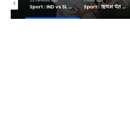
Sport : हार्दिक के बाद ये बड़ा खिलाड़ी भी छोड़ेगा मुंबई इंडियंस का साथ, राजस्थान रॉयल्स में यशस्वी जायसवाल से होगा ट्रेड #INA
Sport : IND vs SL वॉर्म-अप मैच में इन 5 भारतीयों का दिखा जलवा, तेज गेंदबाज ने एक ही ओवर में जड़े 4 छक्के #INA
Sport : ऋषभ पंत फिर गैरजिम्मेदाराना शॉट खेलकर हुए आउट, वॉर्म-अप मैच में श्रीलंका के खिलाफ बनाए सिर्फ 2 रन #INA