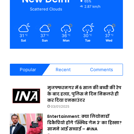
65%
2.87 km/h
Scattered Clouds
31
37
36
30
37
℃
℃
℃
℃
℃
Sat
Sun
Mon
Tue
Wed
Popular
Recent
Comments
मुजफ्फरनगर में 6 साल की बच्ची की रेप
के बाद हत्या, पुलिस ने दिन निकलते ही
कर दिया एनकाउंटर
03/01/2025
Entertainment: क्या लियोनार्डो
डिकैप्रियो होंगे ‘स्क्विड गेम 3’ का हिस्सा?
सामने आई सच्चाई – #iNA