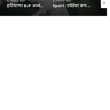
हरियाणा BJP अध्यक्ष का दावा-CJP प्रोटेस्ट में आतंकी भी शामिल:बोलीं- इस आंदोलन में महिला कॉन्स्टेबल की जान गई, दिल्ली पुलिस इसे बता चुकी झूठ- INA NEWS
Sport : एशिया कप 2026 से पहले बढ़ी भारतीय महिला टीम की टेंशन, चोट की वजह से द हंड्रेड से बाहर हुईं स्टार बल्लेबाज #INA