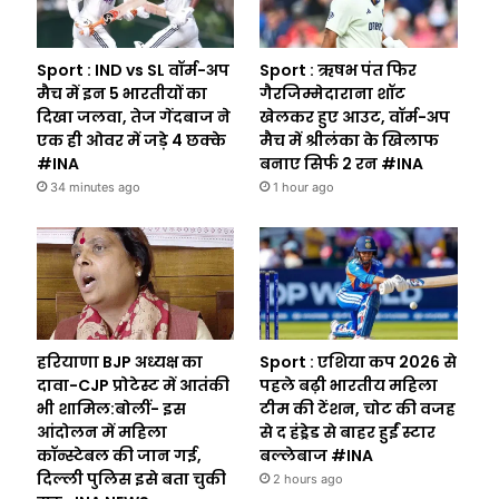
Sport : IND vs SL वॉर्म-अप
Sport : ऋषभ पंत फिर
मैच में इन 5 भारतीयों का
गैरजिम्मेदाराना शॉट
दिखा जलवा, तेज गेंदबाज ने
खेलकर हुए आउट, वॉर्म-अप
एक ही ओवर में जड़े 4 छक्के
मैच में श्रीलंका के खिलाफ
#INA
बनाए सिर्फ 2 रन #INA
34 minutes ago
1 hour ago
हरियाणा BJP अध्यक्ष का
Sport : एशिया कप 2026 से
दावा-CJP प्रोटेस्ट में आतंकी
पहले बढ़ी भारतीय महिला
भी शामिल:बोलीं- इस
टीम की टेंशन, चोट की वजह
आंदोलन में महिला
से द हंड्रेड से बाहर हुईं स्टार
कॉन्स्टेबल की जान गई,
बल्लेबाज #INA
दिल्ली पुलिस इसे बता चुकी
2 hours ago