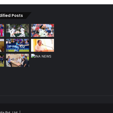
dified Posts
ia Pvt. Ltd.
|