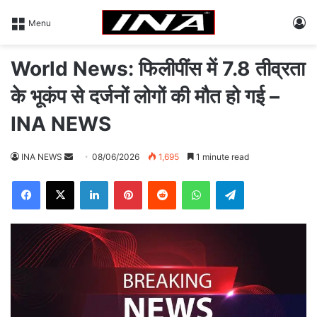
L
Menu
World News: फिलीपींस में 7.8 तीव्रता
के भूकंप से दर्जनों लोगों की मौत हो गई –
INA NEWS
INA NEWS
S
08/06/2026
1,695
1 minute read
e
Facebook
X
LinkedIn
Pinterest
Reddit
WhatsApp
Telegram
n
d
a
n
e
m
a
i