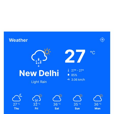
Weather
27
℃
New Delhi
27º - 27º
85%
3.06 km/h
Light Rain
27
32
36
35
36
℃
℃
℃
℃
℃
Thu
Fri
Sat
Sun
Mon