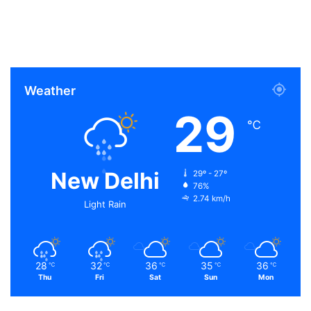
Weather
29
℃
New Delhi
29º - 27º
76%
2.74 km/h
Light Rain
28
32
36
35
36
℃
℃
℃
℃
℃
Thu
Fri
Sat
Sun
Mon