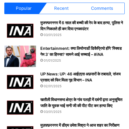
Popular
Recent
Comments
मुजफ्फरनगर में 6 साल की बच्ची की रेप के बाद हत्या, पुलिस ने
दिन निकलते ही कर दिया एनकाउंटर
03/01/2025
Entertainment: क्या लियोनार्डो डिकैप्रियो होंगे ‘स्क्विड
गेम 3’ का हिस्सा? सामने आई सच्चाई – #iNA
01/01/2025
UP News: UP: 46 आईएएस अफ़सरों के तबादले, संजय
प्रसाद को फिर मिला गृह विभाग – INA
02/01/2025
खतौली विधानसभा क्षेत्र के गांव पलड़ी में दबंगों द्वारा अनुसूचित
जाति के युवक भाई सनी जी की पीट पीट कर हत्या किए
03/01/2025
मुज़फ़्फ़रनगर में डीएम उमेश मिश्रा ने आज शहर का निरीक्षण