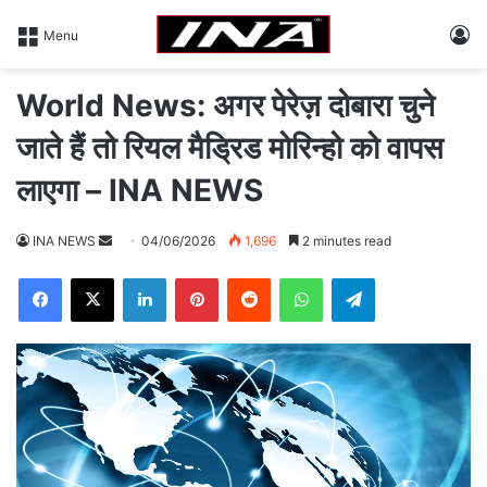
L
Menu
World News: अगर पेरेज़ दोबारा चुने
जाते हैं तो रियल मैड्रिड मोरिन्हो को वापस
लाएगा – INA NEWS
INA NEWS
S
04/06/2026
1,696
2 minutes read
e
Facebook
X
LinkedIn
Pinterest
Reddit
WhatsApp
Telegram
n
d
a
n
e
m
a
i