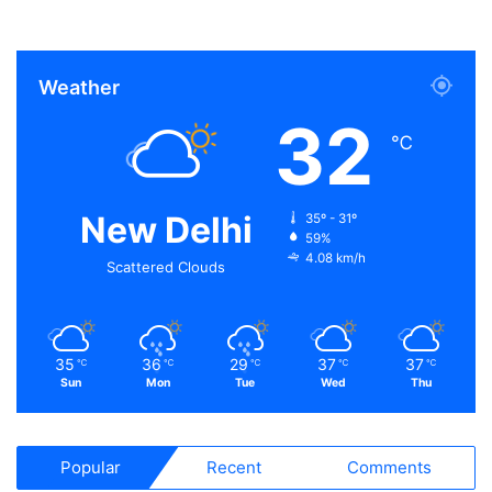
Weather
32
℃
New Delhi
35º - 31º
59%
4.08 km/h
Scattered Clouds
35
36
29
37
37
℃
℃
℃
℃
℃
Sun
Mon
Tue
Wed
Thu
Popular
Recent
Comments