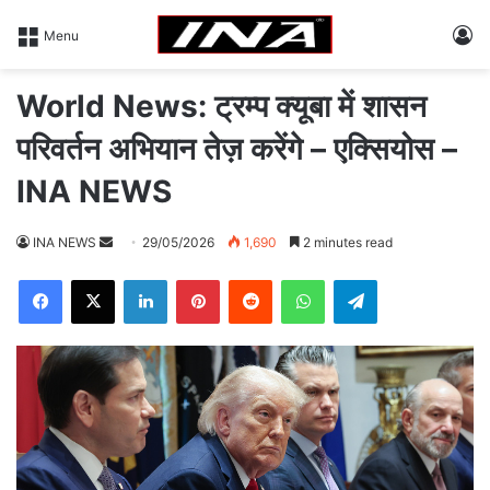
L
Menu
World News: ट्रम्प क्यूबा में शासन
परिवर्तन अभियान तेज़ करेंगे – एक्सियोस –
INA NEWS
INA NEWS
S
29/05/2026
1,690
2 minutes read
e
Facebook
X
LinkedIn
Pinterest
Reddit
WhatsApp
Telegram
n
d
a
n
e
m
a
i