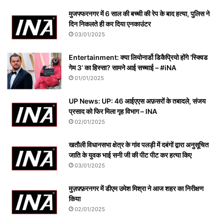
मुजफ्फरनगर में 6 साल की बच्ची की रेप के बाद हत्या, पुलिस ने
दिन निकलते ही कर दिया एनकाउंटर
03/01/2025
Entertainment: क्या लियोनार्डो डिकैप्रियो होंगे ‘स्क्विड
गेम 3’ का हिस्सा? सामने आई सच्चाई – #iNA
01/01/2025
UP News: UP: 46 आईएएस अफ़सरों के तबादले, संजय
प्रसाद को फिर मिला गृह विभाग – INA
02/01/2025
खतौली विधानसभा क्षेत्र के गांव पलड़ी में दबंगों द्वारा अनुसूचित
जाति के युवक भाई सनी जी की पीट पीट कर हत्या किए
03/01/2025
मुज़फ़्फ़रनगर में डीएम उमेश मिश्रा ने आज शहर का निरीक्षण
किया
02/01/2025