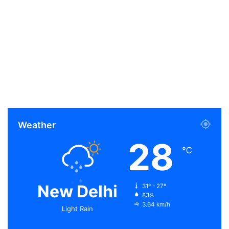
Weather
28
℃
New Delhi
31º - 27º
83%
3.64 km/h
Light Rain