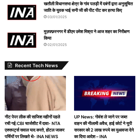
खतौली विधानसभा क्षेत्र के गांव पलड़ी में दबंगों द्वारा अनुसूचित
जाति के युवक भाई सनी जी की पीट पीट कर हत्या किए
03/01/2025
मुज़फ़्फ़रनगर में डीएम उमेश मिश्रा ने आज शहर का निरीक्षण
किया
02/01/2025
Recent Tech News
नीट पेपर लीक की साजिश महीनों पहले
UP News: गोवंश ले जाने पर जब्त
रची गई:CBI चार्जशीट में दावा- NTA
वाहन की नीलामी अवैध, हाई कोर्ट ने यूपी
एक्सपर्ट्स सवाल याद करते, होटल जाकर
सरकार को 2 लाख रुपये का मुआवजा देने
पर्चियों पर लिखते थे- INA NEWS
का दिया आदेश – INA