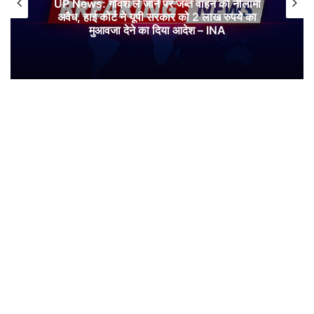
UP News: गोवंश ले जाने पर जब्त वाहन की नीलामी
अवैध, हाई कोर्ट ने यूपी सरकार को 2 लाख रुपये का
मुआवजा देने का दिया आदेश – INA