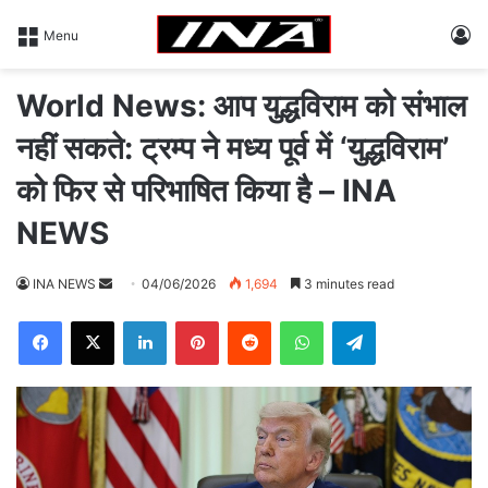
L
Menu
World News: आप युद्धविराम को संभाल
नहीं सकते: ट्रम्प ने मध्य पूर्व में ‘युद्धविराम’
को फिर से परिभाषित किया है – INA
NEWS
INA NEWS
S
04/06/2026
1,694
3 minutes read
e
Facebook
X
LinkedIn
Pinterest
Reddit
WhatsApp
Telegram
n
d
a
n
e
m