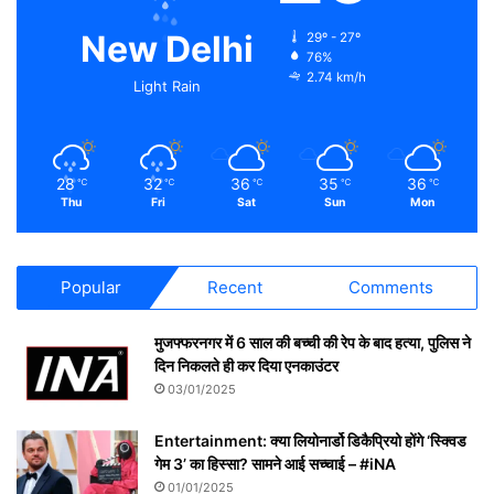
New Delhi
29º - 27º
76%
2.74 km/h
Light Rain
28
32
36
35
36
℃
℃
℃
℃
℃
Thu
Fri
Sat
Sun
Mon
Popular
Recent
Comments
मुजफ्फरनगर में 6 साल की बच्ची की रेप के बाद हत्या, पुलिस ने
दिन निकलते ही कर दिया एनकाउंटर
03/01/2025
Entertainment: क्या लियोनार्डो डिकैप्रियो होंगे ‘स्क्विड
गेम 3’ का हिस्सा? सामने आई सच्चाई – #iNA
01/01/2025