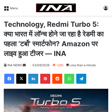
L
Menu
Technology, Redmi Turbo 5:
क्या भारत में लॉन्च होने जा रहा है रेडमी का
पहला ‘टर्बो’ स्मार्टफोन? Amazon पर
लाइव हुआ टीजर — INA
INA NEWS
S
03/06/2026
1,695
Less than a minute
e
Facebook
X
LinkedIn
Pinterest
Reddit
WhatsApp
Telegram
n
d
a
n
e
m