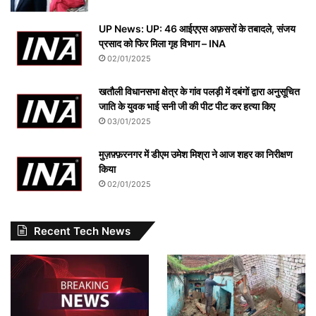
UP News: UP: 46 आईएएस अफ़सरों के तबादले, संजय
प्रसाद को फिर मिला गृह विभाग – INA
02/01/2025
खतौली विधानसभा क्षेत्र के गांव पलड़ी में दबंगों द्वारा अनुसूचित
जाति के युवक भाई सनी जी की पीट पीट कर हत्या किए
03/01/2025
मुज़फ़्फ़रनगर में डीएम उमेश मिश्रा ने आज शहर का निरीक्षण
किया
02/01/2025
Recent Tech News