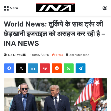
L
Menu
World News: तुर्किये के साथ ट्रंप की
छेड़खानी इजराइल को असहज कर रही है –
INA NEWS
INA NEWS
S
08/07/2026
1,693
9 minutes read
e
Facebook
X
LinkedIn
Pinterest
Reddit
WhatsApp
Telegram
n
d
a
n
e
m
a
i