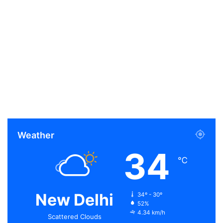
Weather
34
℃
New Delhi
34º - 30º
52%
4.34 km/h
Scattered Clouds