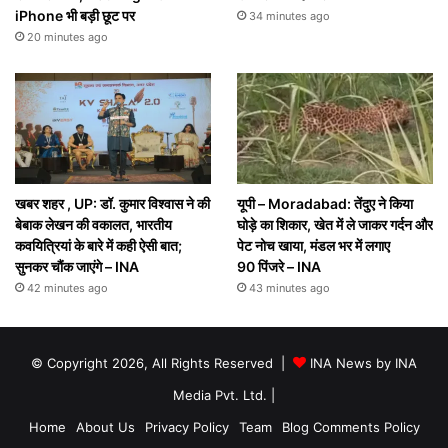
iPhone भी बड़ी छूट पर
34 minutes ago
20 minutes ago
खबर शहर , UP: डॉ. कुमार विश्वास ने की
यूपी – Moradabad: तेंदुए ने किया
बेबाक लेखन की वकालत, भारतीय
घोड़े का शिकार, खेत में ले जाकर गर्दन और
कवयित्रियां के बारे में कही ऐसी बात;
पेट नोच खाया, मंडल भर में लगाए
सुनकर चौंक जाएंगे – INA
90 पिंजरे – INA
42 minutes ago
43 minutes ago
© Copyright 2026, All Rights Reserved |
INA News by INA
Media Pvt. Ltd.
|
Home
About Us
Privacy Policy
Team
Blog Comments Policy