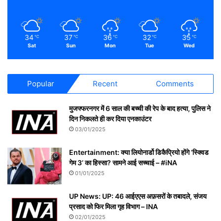
34
37
36
32
35
℃
℃
℃
℃
℃
Sat
Sun
Mon
Tue
Wed
Popular
Recent
Comments
मुजफ्फरनगर में 6 साल की बच्ची की रेप के बाद हत्या, पुलिस ने
दिन निकलते ही कर दिया एनकाउंटर
03/01/2025
Entertainment: क्या लियोनार्डो डिकैप्रियो होंगे ‘स्क्विड
गेम 3’ का हिस्सा? सामने आई सच्चाई – #iNA
01/01/2025
UP News: UP: 46 आईएएस अफ़सरों के तबादले, संजय
प्रसाद को फिर मिला गृह विभाग – INA
02/01/2025