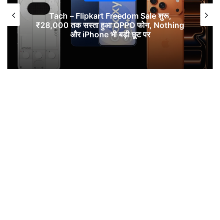
Flipkart Freedom Sale शुरू,
UP News: संभल ह
 सस्ता हुआ OPPO फोन, Nothing
हैं? एसआईटी की रिप
र iPhone भी बड़ी छूट पर