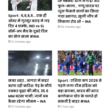
UP News: ढोल नगाड़ा और
फूल-माला… पप्पू यादव पर
जूता फेंकने वालों का किया
Sport : 6,6,6,6….एक ही
गया स्वागत, खुली जीप में
ओवर में गुरनूर बराड़ ने जड़
निकला रोड शो – INA
दिए 4 छक्के, IND vs SL
45 minutes ago
वॉर्म-अप मैच के दूसरे दिन
का खेल खत्म #INA
21 minutes ago
खबर शहर , आगरा में कहर
Sport : एशिया कप 2026 से
बरपा रही बारिश: पेड़ के नीचे
पहले लगा टीम इंडिया को
दबकर वृद्धा की माैत, 35.6
बड़ा झटका, भारत की स्टार
MM बरसा पानी; जानें अब
बल्लेबाज चोट के चलते हो
कैसा रहेगा माैसम – INA
सकती है बाहर #INA
57 minutes ago
1 hour ago