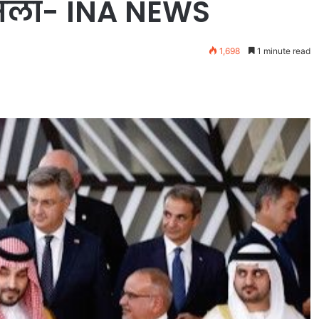
ैसला- INA NEWS
1,698
1 minute read