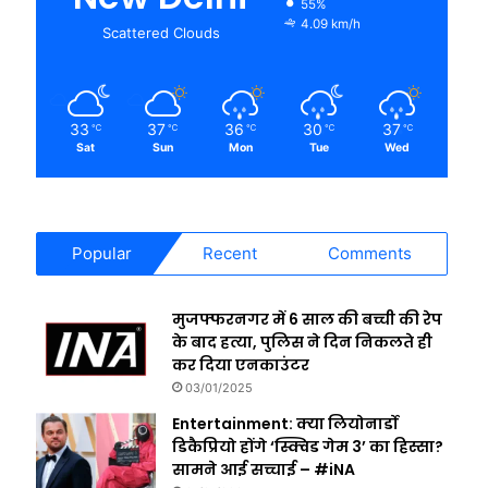
55%
4.09 km/h
Scattered Clouds
33
37
36
30
37
℃
℃
℃
℃
℃
Sat
Sun
Mon
Tue
Wed
Popular
Recent
Comments
मुजफ्फरनगर में 6 साल की बच्ची की रेप
के बाद हत्या, पुलिस ने दिन निकलते ही
कर दिया एनकाउंटर
03/01/2025
Entertainment: क्या लियोनार्डो
डिकैप्रियो होंगे ‘स्क्विड गेम 3’ का हिस्सा?
सामने आई सच्चाई – #iNA