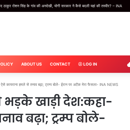
ें गुरनूर बराड़ ने जड़ दिए 4 छक्के, IND vs SL वॉर्म-अप मैच के दूसरे दिन का खेल खत्म #
POLICY
ABOUT US
CONTACT
LOG IN
ा- ऐसे कायराना हमले से तनाव बढ़ा; ट्रम्प बोले- ईरान पर अटैक मेरा फैसला- INA NEWS
 भड़के खाड़ी देश:कहा-
ाव बढ़ा; ट्रम्प बोले-