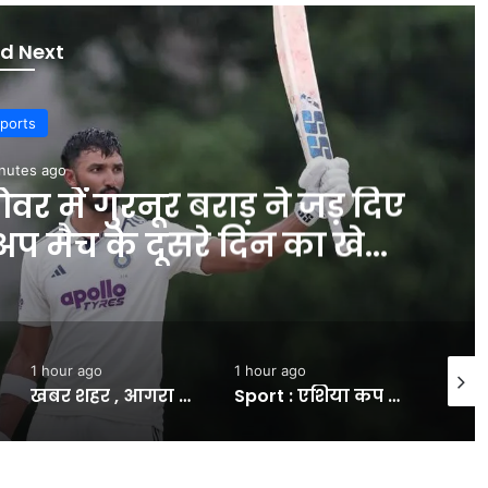
d Next
ports
nutes ago
 में गुरनूर बराड़ ने जड़ दिए
-अप मैच के दूसरे दिन का खेल
म #INA
1 hour ago
1 hour ago
1 hour
खबर शहर , आगरा में कहर बरपा रही बारिश: पेड़ के नीचे दबकर वृद्धा की माैत, 35.6 MM बरसा पानी; जानें अब कैसा रहेगा माैसम – INA
Sport : एशिया कप 2026 से पहले लगा टीम इंडिया को बड़ा झटका, भारत की स्टार बल्लेबाज चोट के चलते हो सकती है बाहर #INA